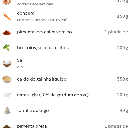
170 g
cortada em lâminas
cenoura
150 g
cortada em rodelas (0,5 cm)
pimenta-de-caiena em pó
1 pitada de
brócolos, só os raminhos
200 g
Sal
q.b.
caldo de galinha líquido
350 g
natas light (18% de gordura aprox.)
200 g
farinha de trigo
40 g
pimenta preta
1 pitada de