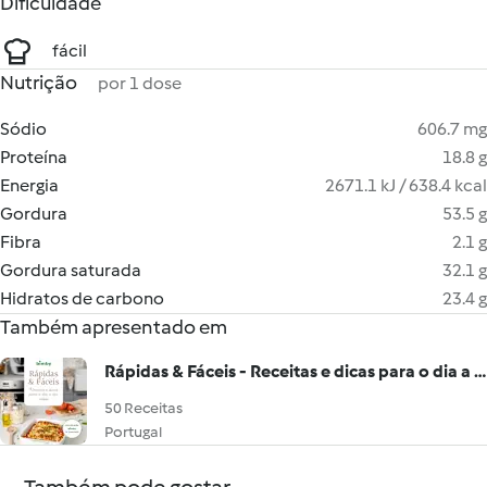
Dificuldade
fácil
Nutrição
por 1 dose
Sódio
606.7 mg
Proteína
18.8 g
Energia
2671.1 kJ / 638.4 kcal
Gordura
53.5 g
Fibra
2.1 g
Gordura saturada
32.1 g
Hidratos de carbono
23.4 g
Também apresentado em
Rápidas & Fáceis - Receitas e dicas para o dia a dia
50 Receitas
Portugal