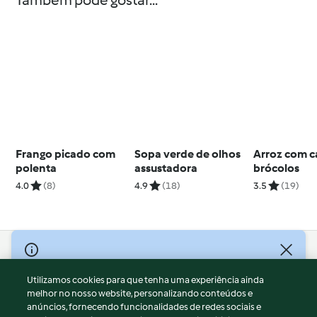
Também pode gostar...
Frango picado com
Sopa verde de olhos
Arroz com c
polenta
assustadora
brócolos
4.0
(8)
4.9
(18)
3.5
(19)
© Copyright 2026
Utilizamos cookies para que tenha uma experiência ainda
Termos de Utilização
melhor no nosso website, personalizando conteúdos e
Aviso sobre Proteção de Dados
anúncios, fornecendo funcionalidades de redes sociais e