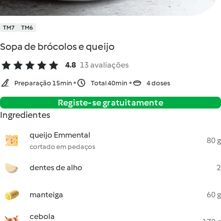
TM7
TM6
Sopa de brócolos e queijo
4.8
13 avaliações
Preparação 15min
Total 40min
4 doses
Registe-se gratuitamente
Ingredientes
queijo Emmental
80 g
cortado em pedaços
dentes de alho
2
manteiga
60 g
cebola