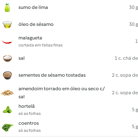
sumo de lima
30 g
óleo de sésamo
30 g
malagueta
1
cortada em fatias finas
sal
1 c. chá de
sementes de sésamo tostadas
2 c. sopa de
amendoim torrado em óleo ou seco c/
2 c. sopa de
sal
hortelã
5 g
só as folhas
coentros
5 g
só as folhas