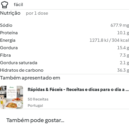
fácil
Nutrição
por 1 dose
Sódio
677.9 mg
Proteína
10.1 g
Energia
1271.8 kJ / 304 kcal
Gordura
15.4 g
Fibra
7.3 g
Gordura saturada
2.1 g
Hidratos de carbono
36.3 g
Também apresentado em
Rápidas & Fáceis - Receitas e dicas para o dia a dia
50 Receitas
Portugal
Também pode gostar...