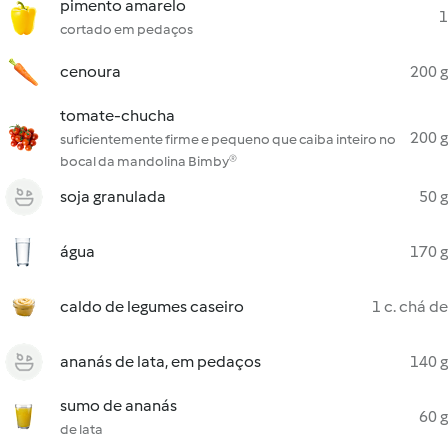
pimento amarelo
1
cortado em pedaços
cenoura
200 g
tomate-chucha
200 g
suficientemente firme e pequeno que caiba inteiro no
bocal da mandolina Bimby®
soja granulada
50 g
água
170 g
caldo de legumes caseiro
1 c. chá de
ananás de lata, em pedaços
140 g
sumo de ananás
60 g
de lata