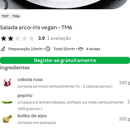
TM7
TM6
Salada arco-íris vegan - TM6
2.0
1 avaliação
Preparação 10min
Total 25min
4 doses
Registe-se gratuitamente
Ingredientes
cebola roxa
100 g
cortada ao meio verticalmente (½ - 1 cebola aprox.)
pepino
1
c/ casca e s/ extremidades, cortado ao meio verticalmente
(400 g aprox.)
bolbo de aipo
200 g
cortado em pedaços