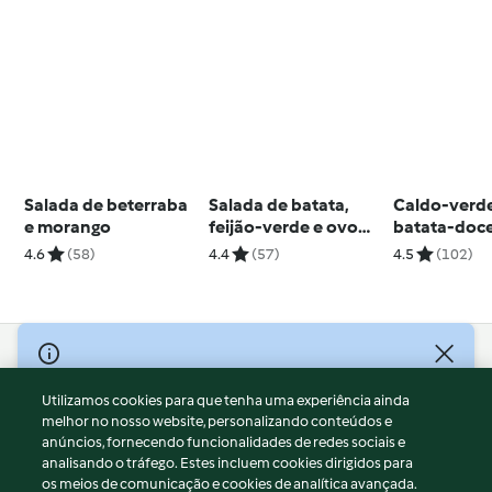
Salada de beterraba
Salada de batata,
Caldo-verd
e morango
feijão-verde e ovo
batata-doc
cozido
4.6
(58)
4.4
(57)
4.5
(102)
© Copyright 2026
Utilizamos cookies para que tenha uma experiência ainda
Termos de Utilização
melhor no nosso website, personalizando conteúdos e
Aviso sobre Proteção de Dados
anúncios, fornecendo funcionalidades de redes sociais e
Aviso
analisando o tráfego. Estes incluem cookies dirigidos para
os meios de comunicação e cookies de analítica avançada.
Apoio legal