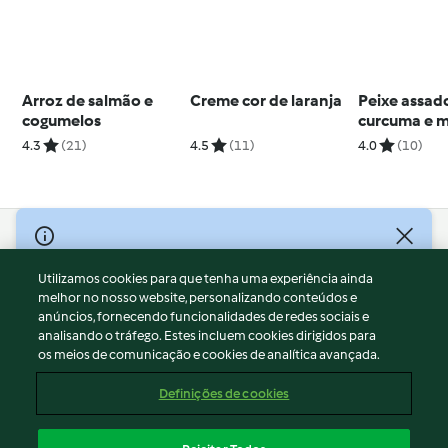
Arroz de salmão e
Creme cor de laranja
Peixe assad
cogumelos
curcuma e 
tomate
4.3
(21)
4.5
(11)
4.0
(10)
© Copyright 2026
Utilizamos cookies para que tenha uma experiência ainda
Termos de Utilização
melhor no nosso website, personalizando conteúdos e
Aviso sobre Proteção de Dados
anúncios, fornecendo funcionalidades de redes sociais e
Aviso
analisando o tráfego. Estes incluem cookies dirigidos para
os meios de comunicação e cookies de analítica avançada.
Apoio legal
Cookies
Definições de cookies
Conteúdo do relatório
Rescisão do contrato