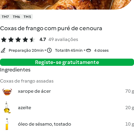
TM7
TM6
TM5
Coxas de frango com puré de cenoura
4.7
49 avaliações
Preparação 20min
Total 8h 45min
4 doses
Registe-se gratuitamente
Ingredientes
Coxas de frango assadas
xarope de ácer
70 g
azeite
20 g
óleo de sésamo, tostado
10 g