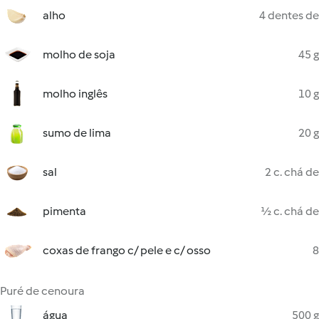
alho
4 dentes de
molho de soja
45 g
molho inglês
10 g
sumo de lima
20 g
sal
2 c. chá de
pimenta
½ c. chá de
coxas de frango c/ pele e c/ osso
8
Puré de cenoura
água
500 g