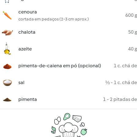
cenoura
600 g
cortada em pedaços (2-3 cm aprox.)
chalota
50 g
azeite
40 g
pimenta-de-caiena em pó (opcional)
1 c. chá de
sal
½ - 1 c. chá de
pimenta
1 - 2 pitadas de