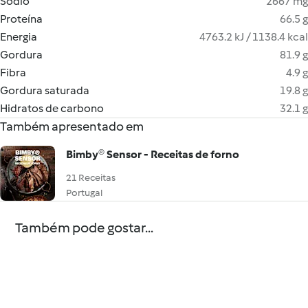
Sódio
2667 mg
Proteína
66.5 g
Energia
4763.2 kJ / 1138.4 kcal
Gordura
81.9 g
Fibra
4.9 g
Gordura saturada
19.8 g
Hidratos de carbono
32.1 g
Também apresentado em
Bimby® Sensor - Receitas de forno
21 Receitas
Portugal
Também pode gostar...