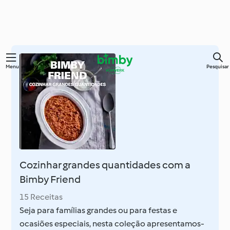
Saltar
Menu
Pesquisar
para
o
conteúdo
principal
Cozinhar grandes quantidades com a
Bimby Friend
15 Receitas
Seja para famílias grandes ou para festas e
ocasiões especiais, nesta coleção apresentamos-