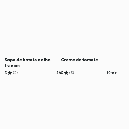
Sopa de batata e alho-
Creme de tomate
francês
5
(2)
1h
5
(3)
40min