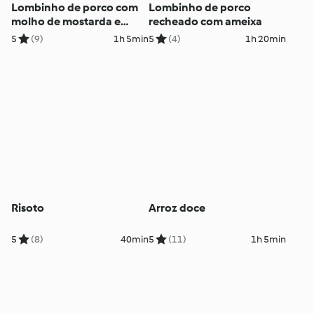
Lombinho de porco com
Lombinho de porco
molho de mostarda e
recheado com ameixa
batatas
5
(9)
1h 5min
5
(4)
1h 20min
Risoto
Arroz doce
5
(8)
40min
5
(11)
1h 5min