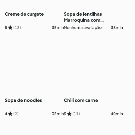
Creme de curgete
Sopa de lentilhas
Marroquina com
especiarias
5
(13)
35min
Nenhuma avaliação
35min
Sopa de noodles
Chili com carne
4
(2)
35min
5
(11)
40min