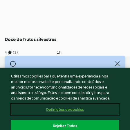
Doce de frutos silvestres
4
(3)
1h
© Copyright 2026
Utilizamos cookies para que tenha uma experiência ainda
Termos de Utilização
melhor no nosso website, personalizando conteúdos e
Aviso sobre Proteção de Dados
anúncios, fornecendo funcionalidades de redes sociais e
Aviso
analisando o tráfego. Estes incluem cookies dirigidos para
os meios de comunicação e cookies de analítica avançada.
Apoio legal
Cookies
Definições de cookies
Conteúdo do relatório
Rescisão do contrato
Rejeitar Todos