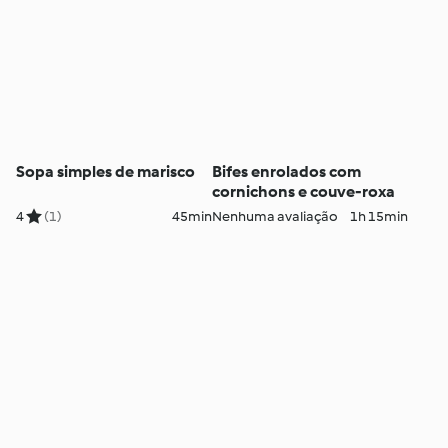
Sopa simples de marisco
Bifes enrolados com
cornichons e couve-roxa
4
(1)
45min
Nenhuma avaliação
1h 15min