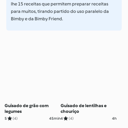
lhe 15 receitas que permitem preparar receitas
para muitos, tirando partido do uso paralelo da
Bimby e da Bimby Friend.
Guisado de grão com
Guisado de lentilhas e
legumes
chouriço
5
(4)
45min
4
(4)
4h