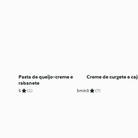
Pasta de queijo-creme e
Creme de curgete e caj
rabanete
5
(1)
5min
3
(7)