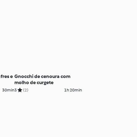
fres e
Gnocchi de cenoura com
molho de curgete
30min
3
(2)
1h 20min