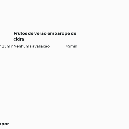
Frutos de verão em xarope de
cidra
h 15min
Nenhuma avaliação
45min
apor