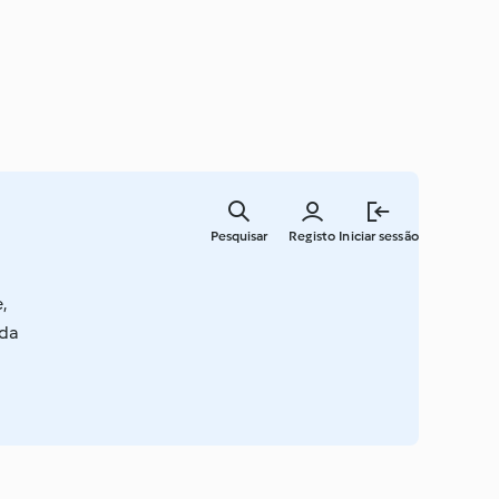
Saltar
para
Pesquisar
Registo
Iniciar sessão
o
conteúdo
principal
,
 da