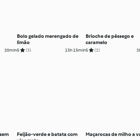
Bolo gelado merengado de
Brioche de pêssego e
limão
caramelo
20min
5
(3)
13h 15min
5
(2)
2
 sem
Feijão-verde e batata com
Maçarocas de milho a v