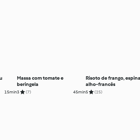
u
Massa com tomate e
Risoto de frango, espina
beringela
alho-francês
15min
3
(7)
45min
5
(25)