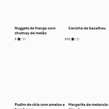
Nuggets de frango com
Ceviche de bacalhau
chutney de melão
5
(3)
3h
5
(2)
Pudim de chia com ameixa e
Margarita de melancia