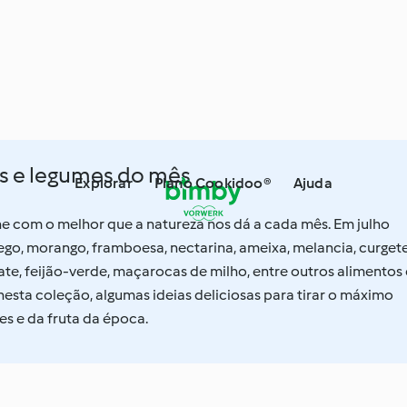
as e legumes do mês
Explorar
Plano Cookidoo®
Ajuda
nhe com o melhor que a natureza nos dá a cada mês. Em julho
go, morango, framboesa, nectarina, ameixa, melancia, curgete
te, feijão-verde, maçarocas de milho, entre outros alimentos
esta coleção, algumas ideias deliciosas para tirar o máximo
es e da fruta da época.