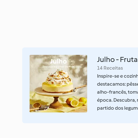
Julho - Frut
14 Receitas
Inspire-se e cozi
destacamos: pêsse
alho-francês, toma
época. Descubra, n
partido dos legum