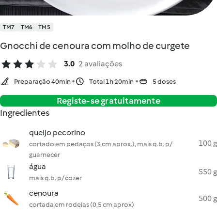
TM7
TM6
TM5
Gnocchi de cenoura com molho de curgete
3.0
2 avaliações
Preparação 40min
Total 1h 20min
5 doses
Registe-se gratuitamente
Ingredientes
queijo pecorino
100 g
cortado em pedaços (3 cm aprox.), mais q.b. p/
guarnecer
água
550 g
mais q.b. p/ cozer
cenoura
500 g
cortada em rodelas (0,5 cm aprox)