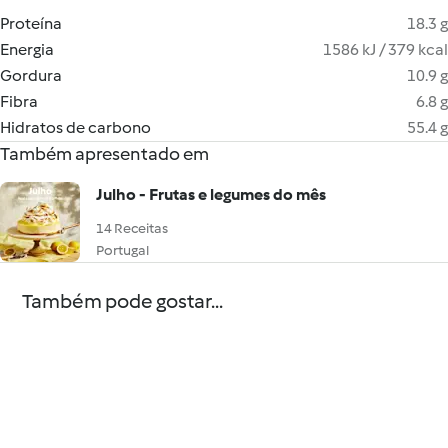
Proteína
18.3 g
Energia
1586 kJ / 379 kcal
Gordura
10.9 g
Fibra
6.8 g
Hidratos de carbono
55.4 g
Também apresentado em
Julho - Frutas e legumes do mês
14 Receitas
Portugal
Também pode gostar...