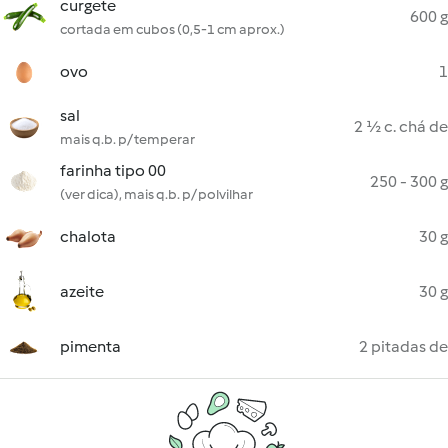
curgete
600 g
cortada em cubos (0,5-1 cm aprox.)
ovo
1
sal
2 ½ c. chá de
mais q.b. p/ temperar
farinha tipo 00
250 - 300 g
(ver dica), mais q.b. p/ polvilhar
chalota
30 g
azeite
30 g
pimenta
2 pitadas de