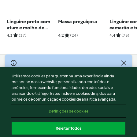
Linguine preto com
Massa preguiçosa
Linguine c
atum e molho de
camarão e 
laranja
cereja
4.3
(37)
4.2
(24)
4.4
(75)
© Copyright 2026
Utilizamos cookies para que tenha uma experiência ainda
Termos de Utilização
melhor no nosso website, personalizando conteúdos e
Aviso sobre Proteção de Dados
anúncios, fornecendo funcionalidades de redes sociais e
Aviso
analisando o tráfego. Estes incluem cookies dirigidos para
os meios de comunicação e cookies de analítica avançada.
Apoio legal
Cookies
Definições de cookies
Conteúdo do relatório
Rescisão do contrato
Rejeitar Todos
Declaração de acessibilidade