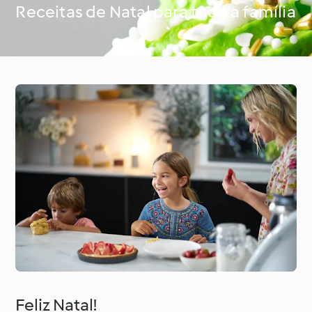
Receitas de Natal para toda a família
À volta do mundo com
Aprenda com o
o Cookidoo®
Cookidoo®
Feliz Natal!