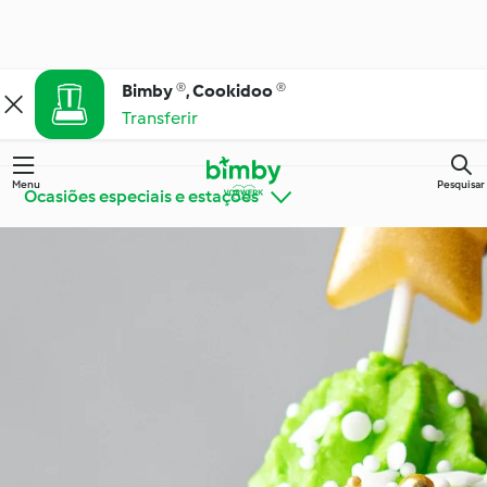
Bimby ®, Cookidoo ®
Transferir
Menu
Pesquisar
Ocasiões especiais e estações
Bimby® Dicas e
Conheça o Cookidoo®
Truques
Cozinha para todos os
Ingredientes
dias
Ocasiões especiais e
Dietas e tendências
estações