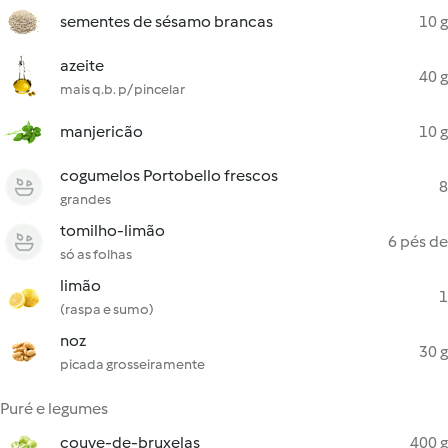
sementes de sésamo brancas
10 g
azeite
40 g
mais q.b. p/ pincelar
manjericão
10 g
cogumelos Portobello frescos
8
grandes
tomilho-limão
6 pés de
só as folhas
limão
1
(raspa e sumo)
noz
30 g
picada grosseiramente
Puré e legumes
couve-de-bruxelas
400 g