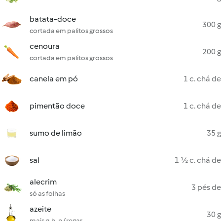
batata-doce
300 g
cortada em palitos grossos
cenoura
200 g
cortada em palitos grossos
canela em pó
1 c. chá de
pimentão doce
1 c. chá de
sumo de limão
35 g
sal
1 ½ c. chá de
alecrim
3 pés de
só as folhas
azeite
30 g
mais q.b. p/ regar