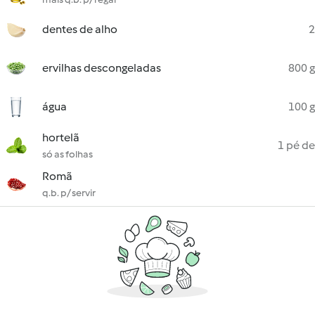
dentes de alho
2
ervilhas descongeladas
800 g
água
100 g
hortelã
1 pé de
só as folhas
Romã
q.b. p/ servir