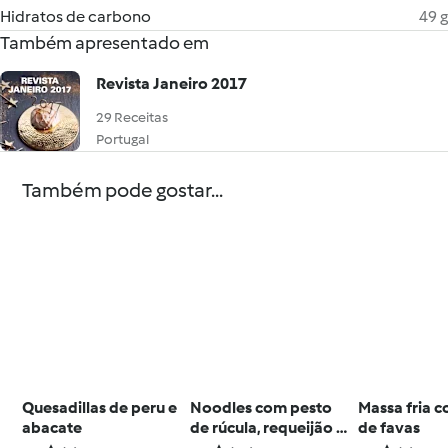
Hidratos de carbono
49 g
Também apresentado em
Revista Janeiro 2017
29 Receitas
Portugal
Também pode gostar...
Quesadillas de peru e
Noodles com pesto
Massa fria 
abacate
de rúcula, requeijão e
de favas
presunto