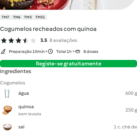
TM7
TM6
TM5
TM31
Cogumelos recheados com quinoa
3.5
8 avaliações
Preparação 10min
Total 1h
8 doses
Registe-se gratuitamente
Ingredientes
Cogumelos
água
600 g
quinoa
250 g
bem lavada
sal
1 c. chá de