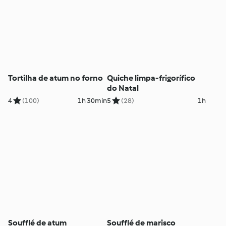
Tortilha de atum no forno
Quiche limpa-frigorífico
do Natal
4
(100)
1h 30min
5
(28)
1h
Soufflé de atum
Soufflé de marisco