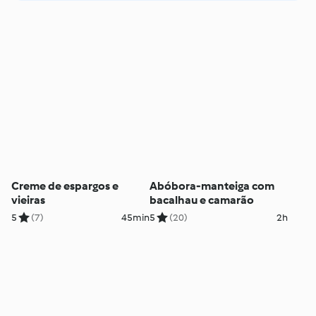
Creme de espargos e
Abóbora-manteiga com
vieiras
bacalhau e camarão
5
(7)
45min
5
(20)
2h