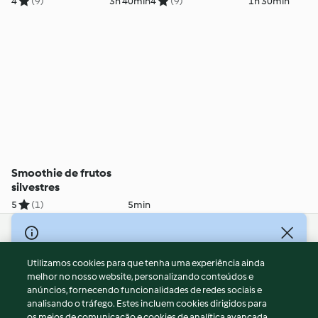
4
(9)
3h 40min
4
(9)
1h 30min
Smoothie de frutos
silvestres
5
(1)
5min
© Copyright 2026
Utilizamos cookies para que tenha uma experiência ainda
Termos de Utilização
melhor no nosso website, personalizando conteúdos e
Aviso sobre Proteção de Dados
anúncios, fornecendo funcionalidades de redes sociais e
Aviso
analisando o tráfego. Estes incluem cookies dirigidos para
os meios de comunicação e cookies de analítica avançada.