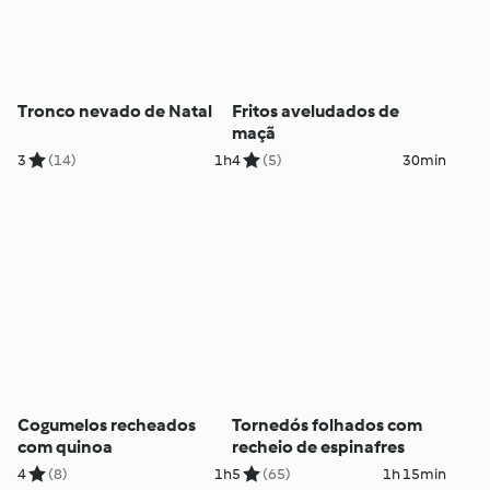
Tronco nevado de Natal
Fritos aveludados de
maçã
3
(14)
1h
4
(5)
30min
Cogumelos recheados
Tornedós folhados com
com quinoa
recheio de espinafres
4
(8)
1h
5
(65)
1h 15min