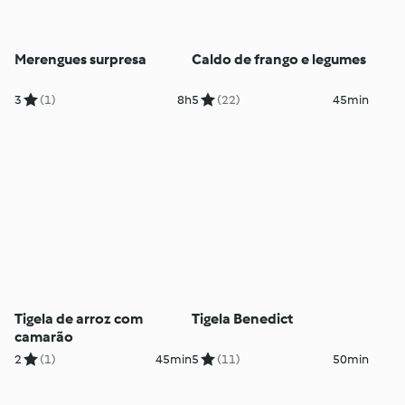
Merengues surpresa
Caldo de frango e legumes
3
(1)
8h
5
(22)
45min
Tigela de arroz com
Tigela Benedict
camarão
2
(1)
45min
5
(11)
50min