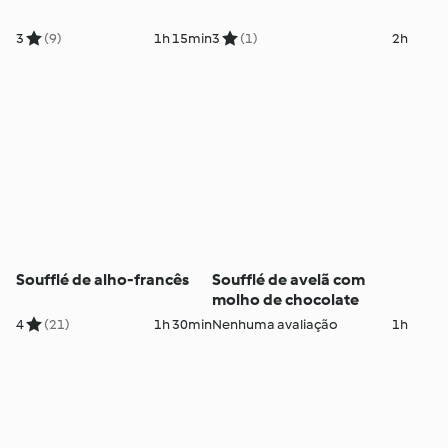
3
(9)
1h 15min
3
(1)
2h
Soufflé de alho-francês
Soufflé de avelã com
molho de chocolate
4
(21)
1h 30min
Nenhuma avaliação
1h