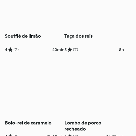
Soufflé de limão
Taça dos reis
4
(7)
40min
5
(7)
8h
Bolo-rei de caramelo
Lombo de porco
recheado