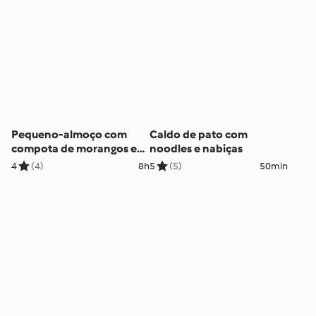
Pequeno-almoço com
Caldo de pato com
compota de morangos e
noodles e nabiças
chia
4
(4)
8h
5
(5)
50min