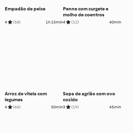
Empadão de peixe
Penne com curgete e
molho de coentros
4
(58)
1h 15min
4
(12)
40min
Arroz de vitela com
Sopa de agrião com ovo
legumes
cozido
4
(60)
50min
3
(19)
45min