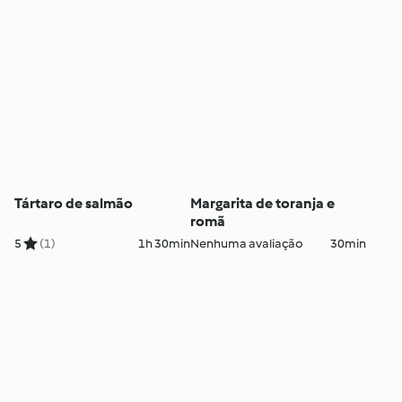
Tártaro de salmão
Margarita de toranja e
romã
5
(1)
1h 30min
Nenhuma avaliação
30min