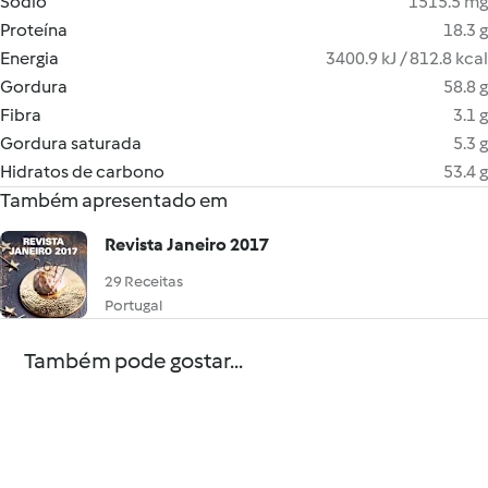
Sódio
1515.5 mg
Proteína
18.3 g
Energia
3400.9 kJ / 812.8 kcal
Gordura
58.8 g
Fibra
3.1 g
Gordura saturada
5.3 g
Hidratos de carbono
53.4 g
Também apresentado em
Revista Janeiro 2017
29 Receitas
Portugal
Também pode gostar...