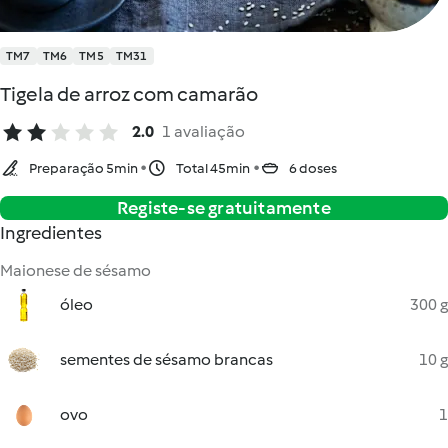
TM7
TM6
TM5
TM31
Tigela de arroz com camarão
2.0
1 avaliação
Preparação 5min
Total 45min
6 doses
Registe-se gratuitamente
Ingredientes
Maionese de sésamo
óleo
300 g
sementes de sésamo brancas
10 g
ovo
1