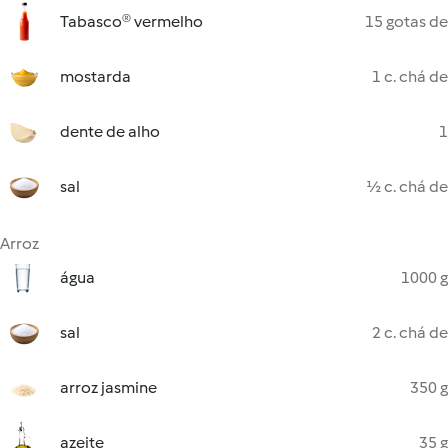
Tabasco® vermelho
15 gotas de
mostarda
1 c. chá de
dente de alho
1
sal
½ c. chá de
Arroz
água
1000 g
sal
2 c. chá de
arroz jasmine
350 g
azeite
35 g