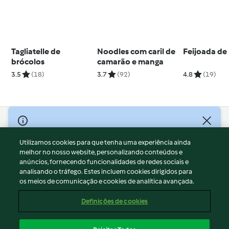
Tagliatelle de
Noodles com caril de
Feijoada de
brócolos
camarão e manga
3.5
(18)
3.7
(92)
4.8
(19)
© Copyright 2026
Utilizamos cookies para que tenha uma experiência ainda
Termos de Utilização
melhor no nosso website, personalizando conteúdos e
Aviso sobre Proteção de Dados
anúncios, fornecendo funcionalidades de redes sociais e
Aviso
analisando o tráfego. Estes incluem cookies dirigidos para
os meios de comunicação e cookies de analítica avançada.
Apoio legal
Cookies
Definições de cookies
Conteúdo do relatório
Rescisão do contrato