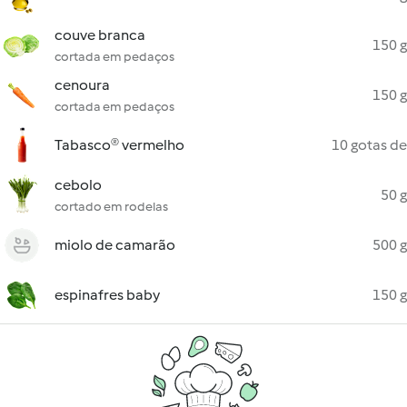
couve branca
150 g
cortada em pedaços
cenoura
150 g
cortada em pedaços
Tabasco® vermelho
10 gotas de
cebolo
50 g
cortado em rodelas
miolo de camarão
500 g
espinafres baby
150 g