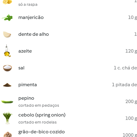
1
só a raspa
manjericão
10 g
dente de alho
1
azeite
120 g
sal
1 c. chá de
pimenta
1 pitada de
pepino
200 g
cortado em pedaços
cebolo (spring onion)
100 g
cortado em rodelas
grão-de-bico cozido
1000 g