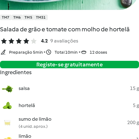
TM7
TM6
TM5
TM31
Salada de grão e tomate com molho de hortelã
4.2
9 avaliações
Preparação 5min
Total 10min
12 doses
Registe-se gratuitamente
Ingredientes
salsa
15 g
hortelã
5 g
sumo de limão
200 g
(4 unid. aprox.)
limão