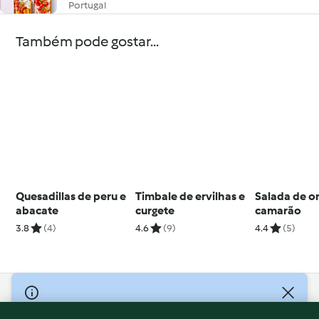
Portugal
Também pode gostar...
Quesadillas de peru e
Timbale de ervilhas e
Salada de o
abacate
curgete
camarão
3.8
(4)
4.6
(9)
4.4
(5)
© Copyright 2026