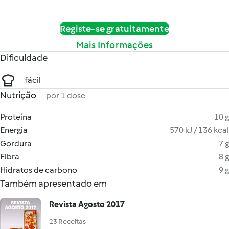
Registe-se gratuitamente
Mais Informações
Dificuldade
fácil
Nutrição
por 1 dose
Proteína
10 g
Energia
570 kJ / 136 kcal
Gordura
7 g
Fibra
8 g
Hidratos de carbono
9 g
Também apresentado em
Revista Agosto 2017
23 Receitas