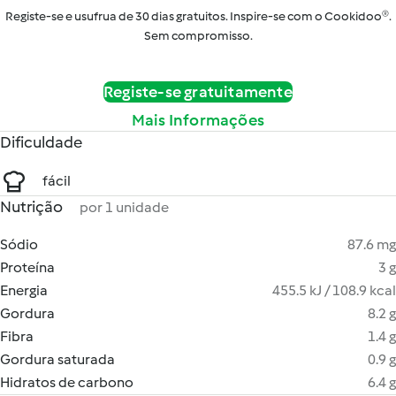
Registe-se e usufrua de 30 dias gratuitos. Inspire-se com o Cookidoo®.
Sem compromisso.
Registe-se gratuitamente
Mais Informações
Dificuldade
fácil
Nutrição
por 1 unidade
Sódio
87.6 mg
Proteína
3 g
Energia
455.5 kJ / 108.9 kcal
Gordura
8.2 g
Fibra
1.4 g
Gordura saturada
0.9 g
Hidratos de carbono
6.4 g