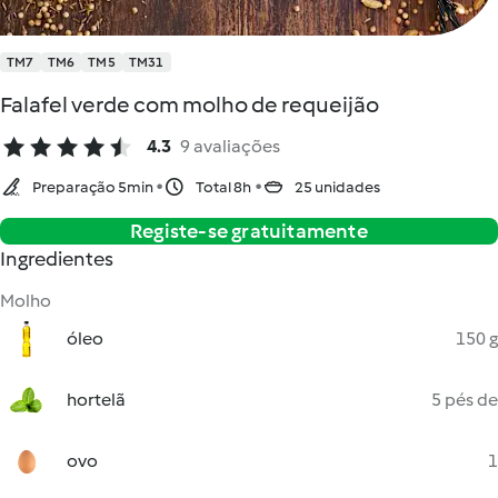
TM7
TM6
TM5
TM31
Falafel verde com molho de requeijão
4.3
9 avaliações
Preparação 5min
Total 8h
25 unidades
Registe-se gratuitamente
Ingredientes
Molho
óleo
150 g
hortelã
5 pés de
ovo
1