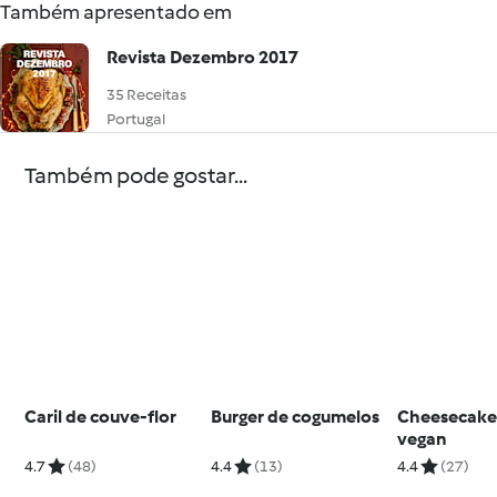
Também apresentado em
Revista Dezembro 2017
35 Receitas
Portugal
Também pode gostar...
Caril de couve-flor
Burger de cogumelos
Cheesecake 
vegan
4.7
(48)
4.4
(13)
4.4
(27)