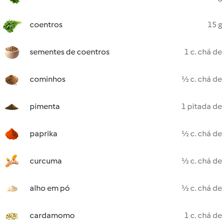
coentros
15 g
sementes de coentros
1 c. chá de
cominhos
½ c. chá de
pimenta
1 pitada de
paprika
½ c. chá de
curcuma
½ c. chá de
alho em pó
½ c. chá de
cardamomo
1 c. chá de