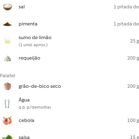
sal
1 pitada de
pimenta
1 pitada de
sumo de limão
25 g
(1 unid. aprox.)
requeijão
200 g
Falafel
grão-de-bico seco
200 g
Água
q.b. p/ demolhar
cebola
100 g
salsa
15 g