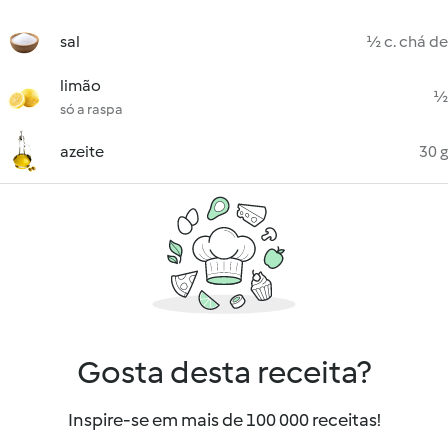
sal
½ c. chá de
limão
½
só a raspa
azeite
30 g
Gosta desta receita?
Inspire-se em mais de 100 000 receitas!