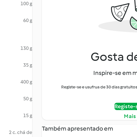
100 g
60 g
130 g
Gosta de
35 g
Inspire-se em m
400 g
Registe-se e usufrua de 30 dias gratui
50 g
Registe-
15 g
Mais
Também apresentado em
2 c. chá de