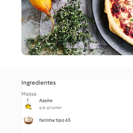
Ingredientes
Massa
Azeite
q.b. p/ untar
farinha tipo 65