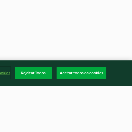
ookies
Rejeitar Todos
Aceitar todos os cookies
hi, feijão-
Tarte de feta e espinafres