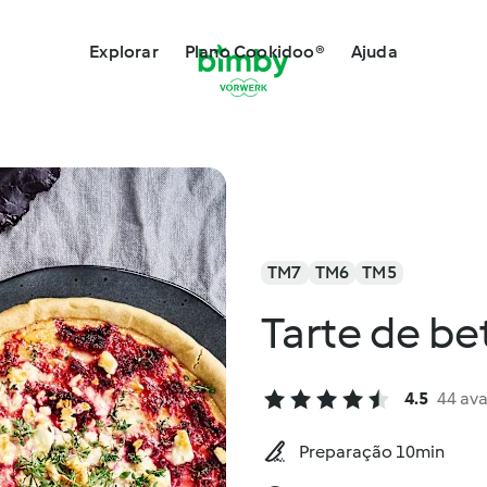
Explorar
Plano Cookidoo®
Ajuda
TM7
TM6
TM5
Tarte de be
4.5
44 ava
Preparação 10min