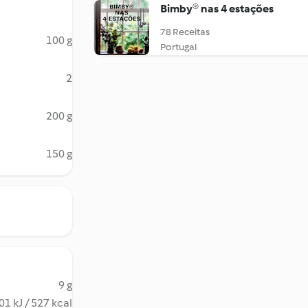
Bimby® nas 4 estações
78 Receitas
100 g
Portugal
2
200 g
150 g
9 g
01 kJ / 527 kcal