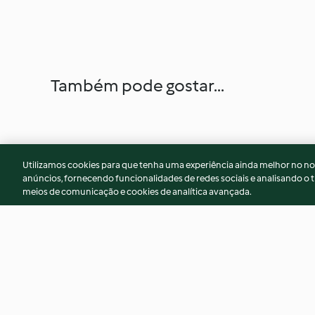
Também pode gostar...
Utilizamos cookies para que tenha uma experiência ainda melhor no n
anúncios, fornecendo funcionalidades de redes sociais e analisando o t
meios de comunicação e cookies de analítica avançada.
Tarte de cogumelos e
Lasanha de abóbor
castanhas