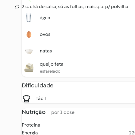
2 c. chá de salsa, só as folhas, mais q.b. p/ polvilhar
água
ovos
natas
queijo feta
esfarelado
Dificuldade
fácil
Nutrição
por 1 dose
Proteína
Energia
22