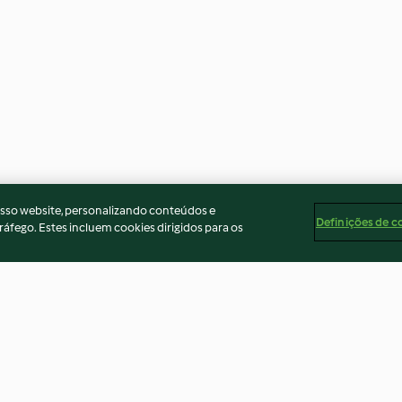
osso website, personalizando conteúdos e
Definições de c
ráfego. Estes incluem cookies dirigidos para os
a e couve
Massa fria com pesto de favas
Guisado de gnocc
branco e salva