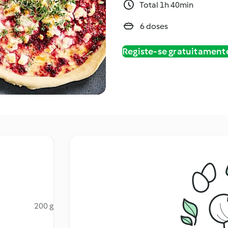
Total 1h 40min
6 doses
Registe-se gratuitament
200 g