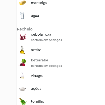
manteiga
água
Recheio
cebola roxa
cortada em pedaços
azeite
beterraba
cortada em pedaços
vinagre
açúcar
tomilho