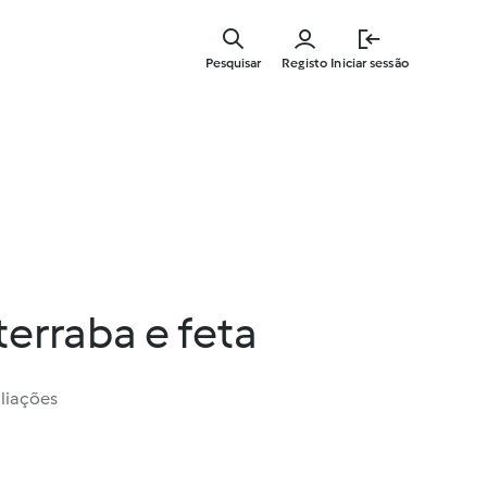
Saltar
para
Pesquisar
Registo
Iniciar sessão
o
conteúdo
principal
terraba e feta
liações