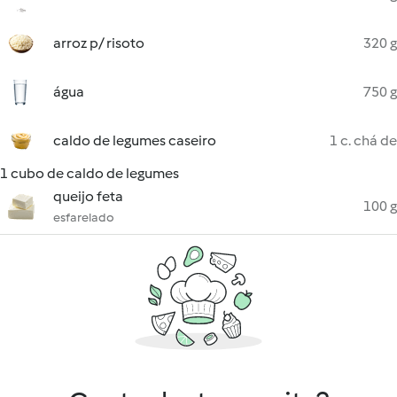
arroz p/ risoto
320 g
água
750 g
caldo de legumes caseiro
1 c. chá de
1 cubo de caldo de legumes
queijo feta
100 g
esfarelado