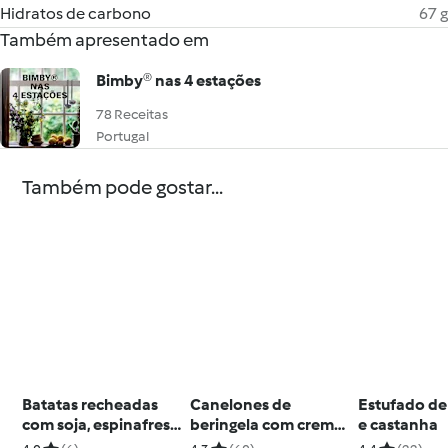
Hidratos de carbono
67 g
Também apresentado em
Bimby® nas 4 estações
78 Receitas
Portugal
Também pode gostar...
Batatas recheadas
Canelones de
Estufado de 
com soja, espinafres e
beringela com creme
e castanha
pinhões
de salmão e