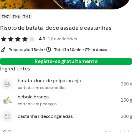
TM7
TM6
TM5
Risoto de batata-doce assada e castanhas
4.1
12 avaliações
Preparação 15min
Total 1h 10min
6 doses
Registe-se gratuitamente
Ingredientes
batata-doce de polpa laranja
220 g
cortada em cubos médios
cebola branca
150 g
cortada em pedaços
castanhas descongeladas
200 g