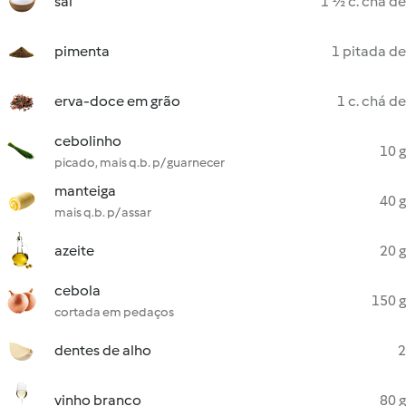
sal
1 ½ c. chá de
pimenta
1 pitada de
erva-doce em grão
1 c. chá de
cebolinho
10 g
picado, mais q.b. p/ guarnecer
manteiga
40 g
mais q.b. p/ assar
azeite
20 g
cebola
150 g
cortada em pedaços
dentes de alho
2
vinho branco
80 g