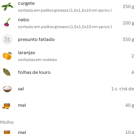
curgete
250 g
cortada em palitos grossos (1,5x1,5x10 cm aprox.)
nabo
200 g
cortado em palitos grossos (1,5x1,5x10 cm aprox.)
presunto fatiado
350 g
laranjas
2
cortadas em rodelas
folhas de louro
4
sal
1 c. chá de
mel
40 g
Molho
mel
10 g