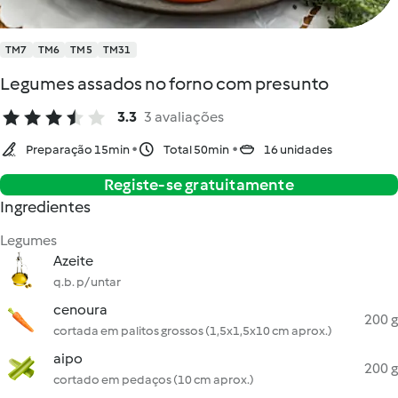
TM7
TM6
TM5
TM31
Legumes assados no forno com presunto
3.3
3 avaliações
Preparação 15min
Total 50min
16 unidades
Registe-se gratuitamente
Ingredientes
Legumes
Azeite
q.b. p/ untar
cenoura
200 g
cortada em palitos grossos (1,5x1,5x10 cm aprox.)
aipo
200 g
cortado em pedaços (10 cm aprox.)