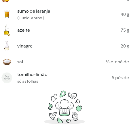
sumo de laranja
40 g
(1 unid. aprox.)
azeite
75 g
vinagre
20 g
sal
½ c. chá de
tomilho-limão
5 pés de
só as folhas