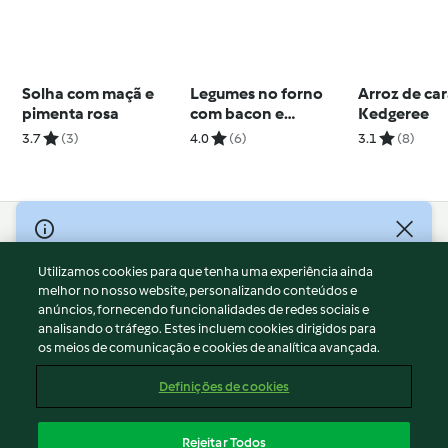
Solha com maçã e
Legumes no forno
Arroz de ca
pimenta rosa
com bacon e
Kedgeree
croutons
3.7
(3)
4.0
(6)
3.1
(8)
© Copyright 2026
Utilizamos cookies para que tenha uma experiência ainda
Termos de Utilização
melhor no nosso website, personalizando conteúdos e
Aviso sobre Proteção de Dados
anúncios, fornecendo funcionalidades de redes sociais e
Aviso
analisando o tráfego. Estes incluem cookies dirigidos para
os meios de comunicação e cookies de analítica avançada.
Apoio legal
Cookies
Definições de cookies
Conteúdo do relatório
Rescisão do contrato
Rejeitar Todos