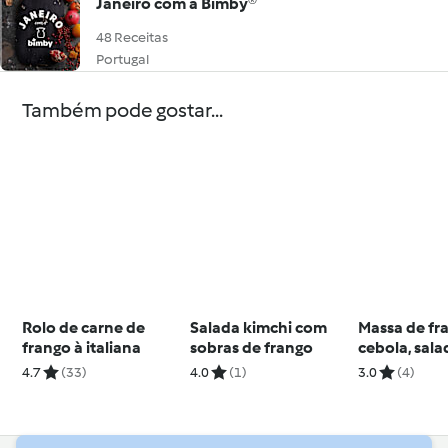
Janeiro com a Bimby®
48 Receitas
Portugal
Também pode gostar...
Rolo de carne de
Salada kimchi com
Massa de fr
frango à italiana
sobras de frango
cebola, sal
de legumes 
4.7
(33)
4.0
(1)
3.0
(4)
chocolate a