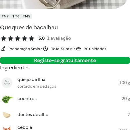
TM7
TM6
TM5
Queques de bacalhau
5.0
1 avaliação
Preparação 5min
Total 50min
20 unidades
Registe-se gratuitamente
Ingredientes
queijo da Ilha
100 g
cortado em pedaços
coentros
20 g
dentes de alho
2
cebola