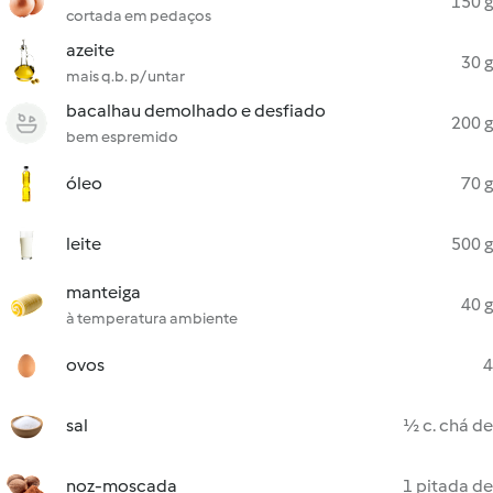
150 g
cortada em pedaços
azeite
30 g
mais q.b. p/ untar
bacalhau demolhado e desfiado
200 g
bem espremido
óleo
70 g
leite
500 g
manteiga
40 g
à temperatura ambiente
ovos
4
sal
½ c. chá de
noz-moscada
1 pitada de