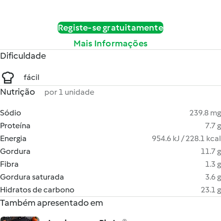
Registe-se gratuitamente
Mais Informações
Dificuldade
fácil
Nutrição
por 1 unidade
Sódio
239.8 mg
Proteína
7.7 g
Energia
954.6 kJ / 228.1 kcal
Gordura
11.7 g
Fibra
1.3 g
Gordura saturada
3.6 g
Hidratos de carbono
23.1 g
Também apresentado em