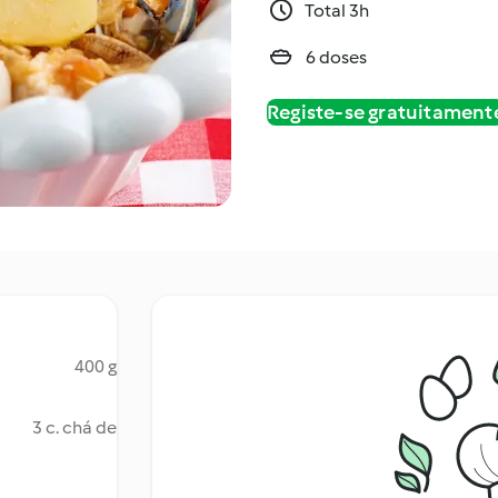
Total 3h
6 doses
Registe-se gratuitament
400 g
3 c. chá de