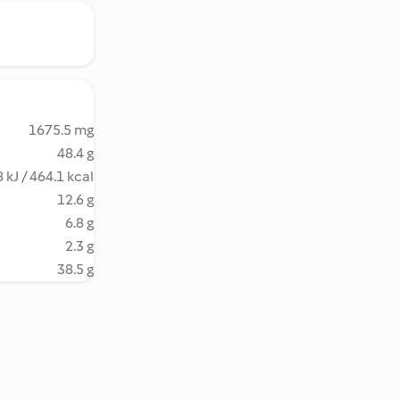
1675.5 mg
48.4 g
 kJ / 464.1 kcal
12.6 g
6.8 g
2.3 g
38.5 g