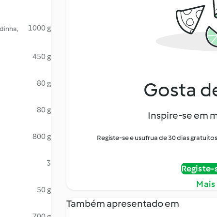
1000 g
rdinha,
450 g
Gosta de
80 g
80 g
Inspire-se em m
800 g
Registe-se e usufrua de 30 dias gratui
3
Registe-
Mais
50 g
Também apresentado em
700 g