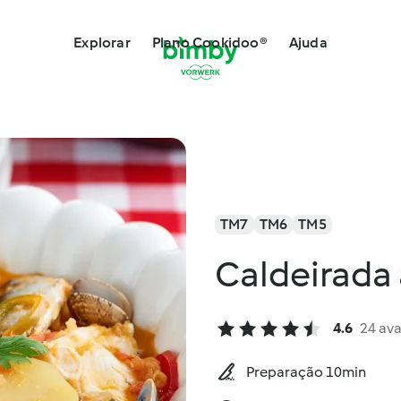
Explorar
Plano Cookidoo®
Ajuda
TM7
TM6
TM5
Caldeirada 
4.6
24 ava
Preparação 10min