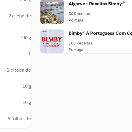
Algarve - Receitas Bimby®
50 Receitas
2 c. chá de
Portugal
Bimby® À Portuguesa Com Ce
100 g
100 Receitas
Portugal
1
1 pitada de
10 g
10 g
5 folhas de