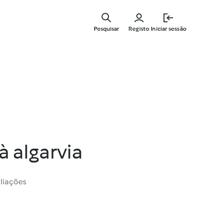
Saltar
para
Pesquisar
Registo
Iniciar sessão
o
conteúdo
principal
à algarvia
liações