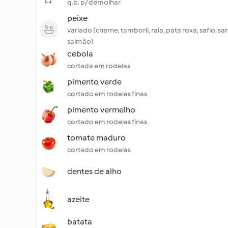
q.b. p/ demolhar
peixe
variado (cherne, tamboril, raia, pata roxa, safio, sa
salmão)
cebola
cortada em rodelas
pimento verde
cortado em rodelas finas
pimento vermelho
cortado em rodelas finas
tomate maduro
cortado em rodelas
dentes de alho
azeite
batata