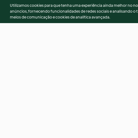
Utilizamos cookies para que tenha uma experiência ainda melhor no n
anúncios, fornecendo funcionalidades de redes sociais e analisando o t
meios de comunicação e cookies de analítica avançada.
Robalos com feijão-verde
Salada de ovas
4.3
(22)
4.9
(22)
© Copyright 2026
Termos de Utilização
Aviso sobre Proteção de D