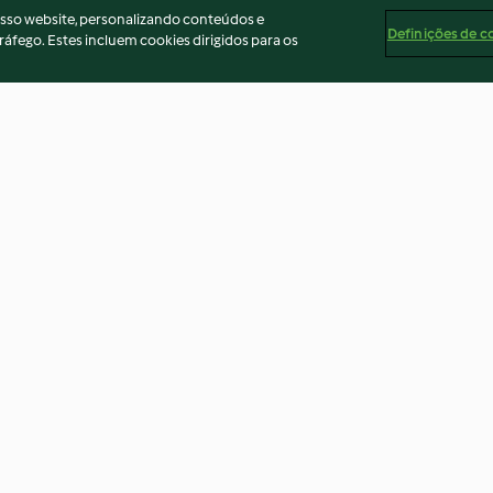
osso website, personalizando conteúdos e
Definições de c
ráfego. Estes incluem cookies dirigidos para os
Arroz de polvo com amêijoas
Peitos de frang
com legumes e 
3.9
(7)
4.2
(18)
ados
Aviso
Apoio legal
Cookies
Conteúdo do relató