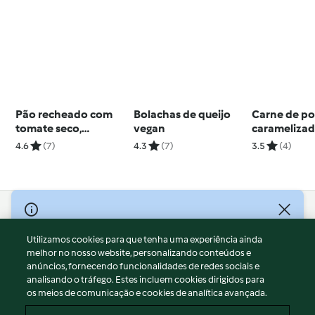
Pão recheado com
Bolachas de queijo
Carne de po
tomate seco,
vegan
caramelizad
azeitonas e pesto de
e legumes a
4.6
(7)
4.3
(7)
3.5
(4)
manjericão
© Copyright 2026
Utilizamos cookies para que tenha uma experiência ainda
Termos de Utilização
melhor no nosso website, personalizando conteúdos e
Aviso sobre Proteção de Dados
anúncios, fornecendo funcionalidades de redes sociais e
Aviso
analisando o tráfego. Estes incluem cookies dirigidos para
os meios de comunicação e cookies de analítica avançada.
Apoio legal