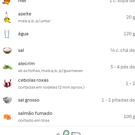
mel
1 c. sopa de
azeite
20 g
mais q.b. p/ untar
água
120 g
sal
½ c. chá de
alecrim
3 - 4 pés de
só as folhas, mais q.b. p/ guarnecer
cebolas roxas
1 - 2
cortadas em rodelas (2 mm aprox.)
sal grosso
1 - 2 pitadas de
salmão fumado
100 g
cortado em tiras