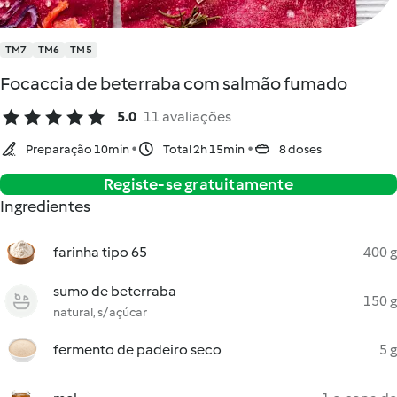
TM7
TM6
TM5
Focaccia de beterraba com salmão fumado
5.0
11 avaliações
Preparação 10min
Total 2h 15min
8 doses
Registe-se gratuitamente
Ingredientes
farinha tipo 65
400 g
sumo de beterraba
150 g
natural, s/ açúcar
fermento de padeiro seco
5 g