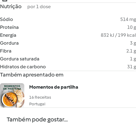
Nutrição
por 1 dose
Sódio
514 mg
Proteína
10 g
Energia
832 kJ / 199 kcal
Gordura
3 g
Fibra
2.1 g
Gordura saturada
1 g
Hidratos de carbono
31 g
Também apresentado em
Momentos de partilha
16 Receitas
Portugal
Também pode gostar...