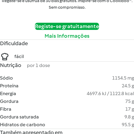
Registe-se e usufrua de 30 dias gratuitos. Inspire-se com o Cookidoo®.
Sem compromisso.
Registe-se gratuitamente
Mais Informações
Dificuldade
fácil
Nutrição
por 1 dose
Sódio
1154.5 mg
Proteína
24.5 g
Energia
4697.6 kJ / 1122.8 kcal
Gordura
75 g
Fibra
17 g
Gordura saturada
9.8 g
Hidratos de carbono
95.5 g
Também apresentado em