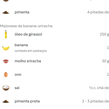
pimenta
4 pitadas de
Maionese de banana-sriracha
óleo de girassol
250 g
banana
1
cortada em pedaços
molho sriracha
30 g
ovo
1
sal
½ c. chá de
pimenta preta
2 - 3 pitadas de