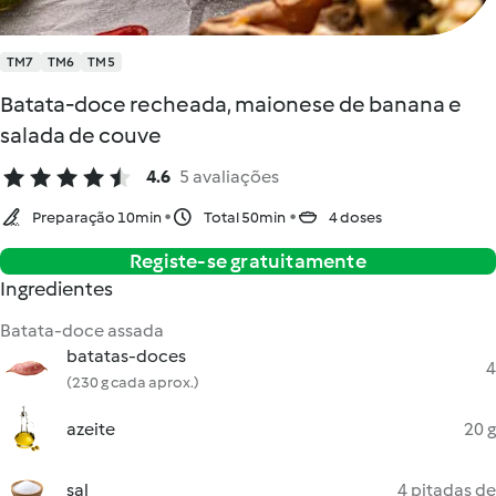
TM7
TM6
TM5
Batata-doce recheada, maionese de banana e
salada de couve
4.6
5 avaliações
Preparação 10min
Total 50min
4 doses
Registe-se gratuitamente
Ingredientes
Batata-doce assada
batatas-doces
4
(230 g cada aprox.)
azeite
20 g
sal
4 pitadas de