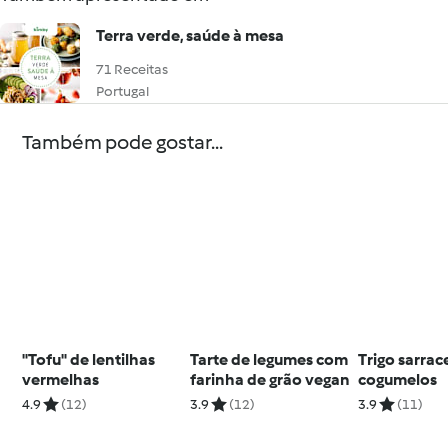
Terra verde, saúde à mesa
71 Receitas
Portugal
Também pode gostar...
"Tofu" de lentilhas
Tarte de legumes com
Trigo sarra
vermelhas
farinha de grão vegan
cogumelos
4.9
(12)
3.9
(12)
3.9
(11)