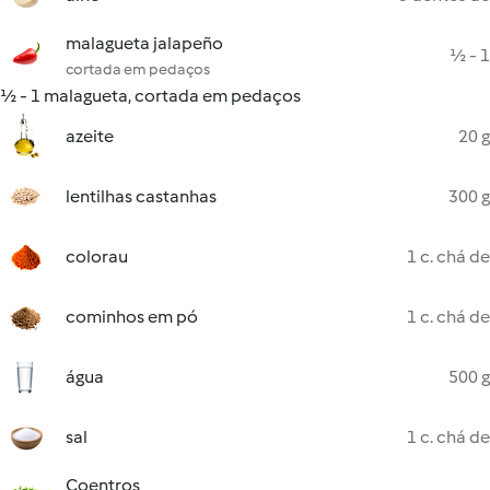
malagueta jalapeño
½ - 1
cortada em pedaços
½ - 1 malagueta, cortada em pedaços
azeite
20 g
lentilhas castanhas
300 g
colorau
1 c. chá de
cominhos em pó
1 c. chá de
água
500 g
sal
1 c. chá de
Coentros