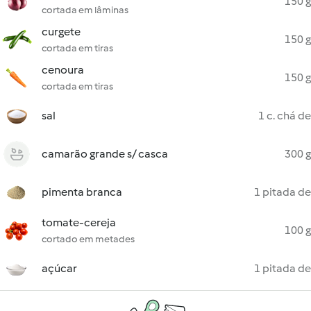
150 g
cortada em lâminas
curgete
150 g
cortada em tiras
cenoura
150 g
cortada em tiras
sal
1 c. chá de
camarão grande s/ casca
300 g
pimenta branca
1 pitada de
tomate-cereja
100 g
cortado em metades
açúcar
1 pitada de