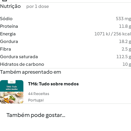
Nutrição
por 1 dose
Sódio
533 mg
Proteína
11.8 g
Energia
1071 kJ / 256 kcal
Gordura
18.2 g
Fibra
2.5 g
Gordura saturada
112.5 g
Hidratos de carbono
10 g
Também apresentado em
TM6: Tudo sobre modos
44 Receitas
Portugal
Também pode gostar...