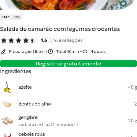
TM7
TM6
Salada de camarão com legumes crocantes
4.6
146 avaliações
Preparação 15min
Total 40min
4 doses
Registe-se gratuitamente
Ingredientes
azeite
40 g
dentes de alho
2
gengibre
20 g
cortado em tiras (2 mm aprox.)
cebola roxa