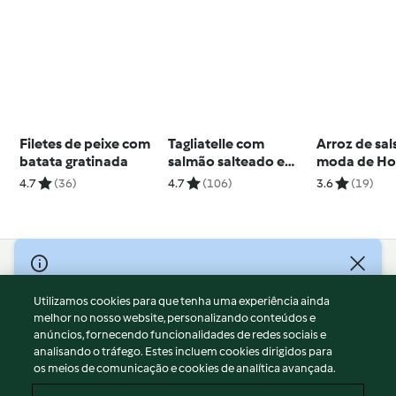
Filetes de peixe com
Tagliatelle com
Arroz de sal
batata gratinada
salmão salteado e
moda de Ho
pesto com pistácios
4.7
(36)
4.7
(106)
3.6
(19)
© Copyright 2026
Utilizamos cookies para que tenha uma experiência ainda
Termos de Utilização
melhor no nosso website, personalizando conteúdos e
Aviso sobre Proteção de Dados
anúncios, fornecendo funcionalidades de redes sociais e
Aviso
analisando o tráfego. Estes incluem cookies dirigidos para
os meios de comunicação e cookies de analítica avançada.
Apoio legal