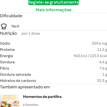
Registe-se gratuitamente
Mais Informações
Dificuldade
fácil
Nutrição
por 1 dose
Sódio
509.6 mg
Proteína
11.5 g
Energia
943.6 kJ / 225.5 kcal
Gordura
6.4 g
Fibra
7.6 g
Gordura saturada
1 g
Hidratos de carbono
35.3 g
Também apresentado em
Momentos de partilha
6 Receitas