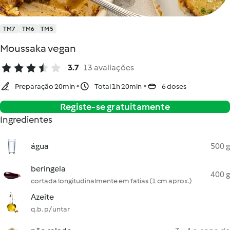
TM7
TM6
TM5
Moussaka vegan
3.7
13 avaliações
Preparação 20min
Total 1h 20min
6 doses
Registe-se gratuitamente
Ingredientes
água
500 g
beringela
400 g
cortada longitudinalmente em fatias (1 cm aprox.)
Azeite
q.b. p/ untar