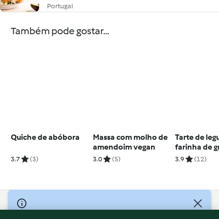
Portugal
Também pode gostar...
Quiche de abóbora
Massa com molho de
Tarte de le
amendoim vegan
farinha de 
3.7
(3)
3.0
(5)
3.9
(12)
© Copyright 2026