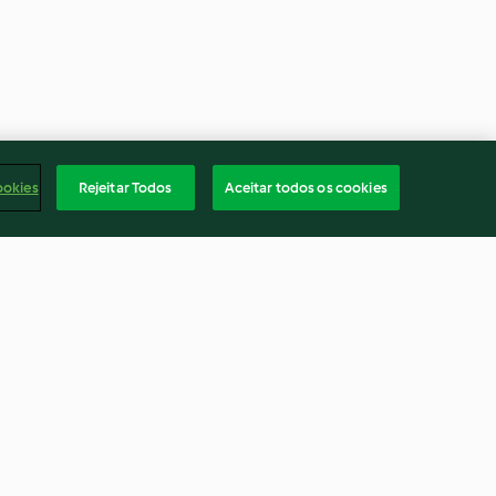
ookies
Rejeitar Todos
Aceitar todos os cookies
elos com
Cuscuz com legumes à
valenciana
4.2
(9)