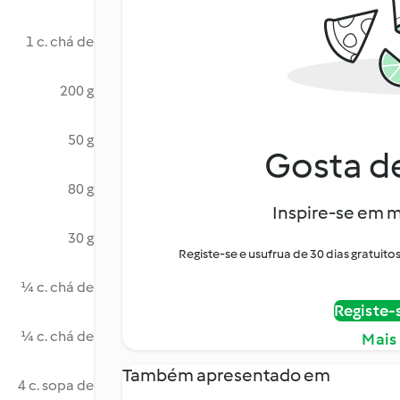
1 c. chá de
200 g
50 g
Gosta de
80 g
Inspire-se em m
30 g
Registe-se e usufrua de 30 dias gratui
¼ c. chá de
Registe-
¼ c. chá de
Mais
Também apresentado em
4 c. sopa de