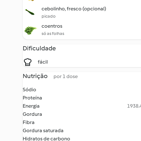
cebolinho, fresco (opcional)
picado
coentros
só as folhas
Dificuldade
fácil
Nutrição
por 1 dose
Sódio
Proteína
Energia
1938.4
Gordura
Fibra
Gordura saturada
Hidratos de carbono