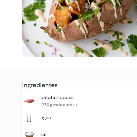
Ingredientes
batatas-doces
(230 g cada aprox.)
água
sal