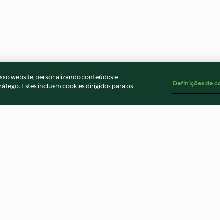
osso website, personalizando conteúdos e
Definições de c
ráfego. Estes incluem cookies dirigidos para os
de
Goulash de lentilhas e
Bobó de cogum
cogumelos
batata-doce
4.1
(24)
4.4
(29)