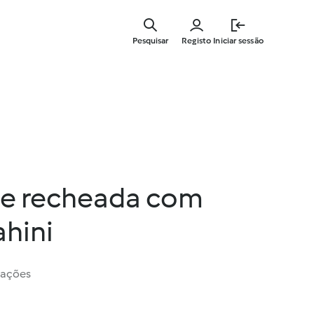
Saltar
para
Pesquisar
Registo
Iniciar sessão
o
conteúdo
principal
e recheada com
ahini
iações