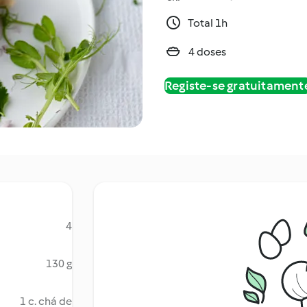
Total 1h
4 doses
Registe-se gratuitament
4
130 g
1 c. chá de