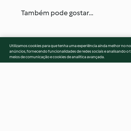
Também pode gostar...
Utilizamos cookies para que tenha uma experiência ainda melhor no n
anúncios, fornecendo funcionalidades de redes sociais e analisando o t
meios de comunicação e cookies de analítica avançada.
Salada de beringela e lentilhas
Massa com molho 
amendoim vegan
4.7
(7)
3.0
(5)