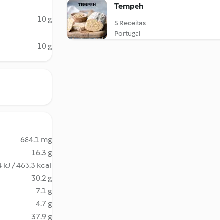
Tempeh
10 g
5 Receitas
Portugal
10 g
684.1 mg
16.3 g
 kJ / 463.3 kcal
30.2 g
7.1 g
4.7 g
37.9 g