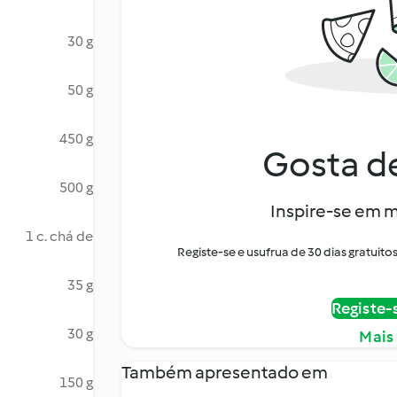
30 g
50 g
450 g
Gosta de
500 g
Inspire-se em m
1 c. chá de
Registe-se e usufrua de 30 dias gratui
35 g
Registe-
30 g
Mais
Também apresentado em
150 g