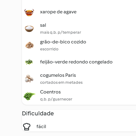
xarope de agave
sal
mais q.b. p/ temperar
grão-de-bico cozido
escorrido
feijão-verde redondo congelado
cogumelos Paris
cortados em metades
Coentros
q.b. p/ guarnecer
Dificuldade
fácil