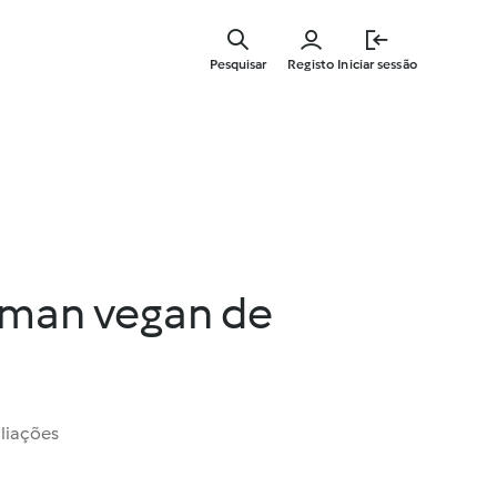
Saltar
para
Pesquisar
Registo
Iniciar sessão
o
conteúdo
principal
aman vegan de
liações