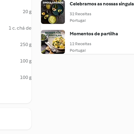
Celebramos as nossas singul
20 g
32 Receitas
Portugal
1 c. chá de
Momentos de partilha
12 Receitas
250 g
Portugal
100 g
100 g