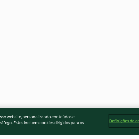
osso website, personalizando conteúdos e
Definições de c
ráfego. Estes incluem cookies dirigidos para os