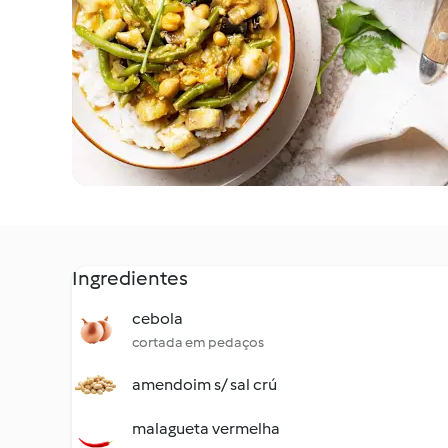
Ingredientes
cebola
cortada em pedaços
amendoim s/ sal crú
malagueta vermelha