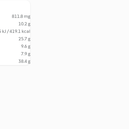
811.8 mg
10.2 g
 kJ / 419.1 kcal
25.7 g
9.6 g
7.9 g
38.4 g