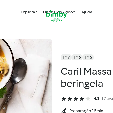
Explorar
Plano Cookidoo®
Ajuda
TM7
TM6
TM5
Caril Mass
beringela
4.2
17 ava
Preparação 15min