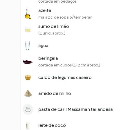
cortada em pedaços
azeite
mais 2 c. de sopa p/ temperar
sumo de limão
(1 unid. aprox.)
água
beringela
cortada em cubos (1-2 cm aprox.)
caldo de legumes caseiro
amido de milho
pasta de caril Massaman tailandesa
leite de coco