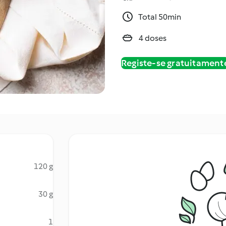
Total 50min
4 doses
Registe-se gratuitament
120 g
30 g
1