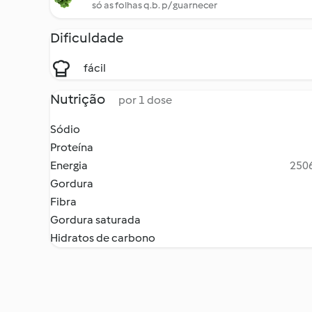
só as folhas q.b. p/ guarnecer
Dificuldade
fácil
Nutrição
por 1 dose
Sódio
Proteína
Energia
2506
Gordura
Fibra
Gordura saturada
Hidratos de carbono