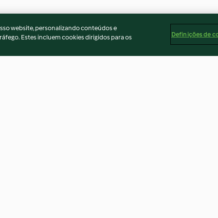
osso website, personalizando conteúdos e
Definições de c
ráfego. Estes incluem cookies dirigidos para os
ho vegan
Salada de arroz integral com
Folhado de abób
couve-flor assada
azul
4.2
(15)
4.7
(12)