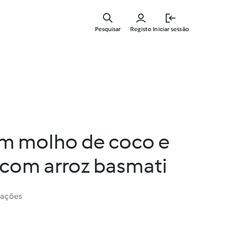
Saltar
para
Pesquisar
Registo
Iniciar sessão
o
conteúdo
principal
em molho de coco e
com arroz basmati
iações