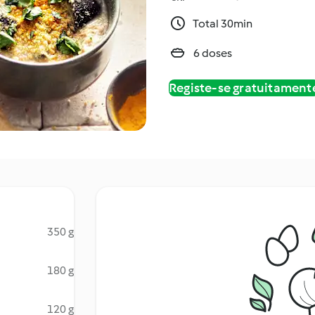
Total 30min
6 doses
Registe-se gratuitament
350 g
180 g
120 g