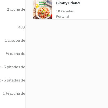
Bimby Friend
2 c. chá de
10 Receitas
Portugal
40 g
1 c. sopa de
½ c. chá de
2 - 3 pitadas de
2 - 3 pitadas de
1 ½ c. chá de