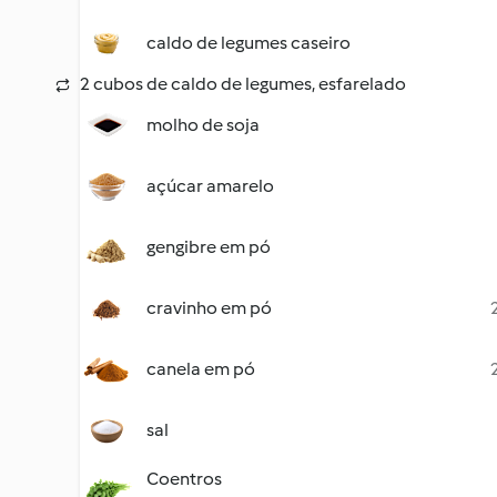
caldo de legumes caseiro
2 cubos de caldo de legumes, esfarelado
molho de soja
açúcar amarelo
gengibre em pó
cravinho em pó
canela em pó
sal
Coentros