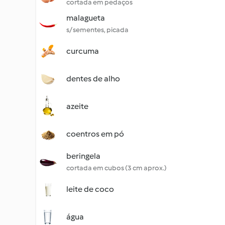
cortada em pedaços
malagueta
s/ sementes, picada
curcuma
dentes de alho
azeite
coentros em pó
beringela
cortada em cubos (3 cm aprox.)
leite de coco
água