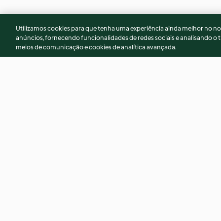
Utilizamos cookies para que tenha uma experiência ainda melhor no n
anúncios, fornecendo funcionalidades de redes sociais e analisando o t
meios de comunicação e cookies de analítica avançada.
Hambúrgueres de spirulina
Gratinado de func
vegan
4.7
(9)
4.5
(12)
© Copyright 2026