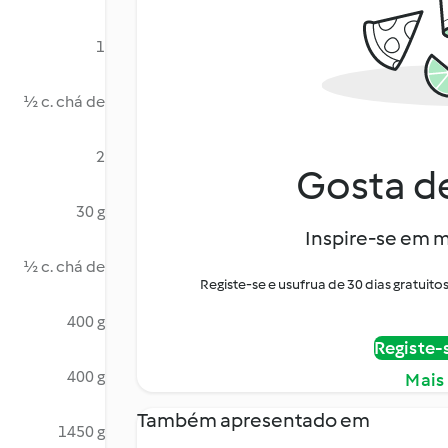
1
½ c. chá de
2
Gosta de
30 g
Inspire-se em m
½ c. chá de
Registe-se e usufrua de 30 dias gratui
400 g
Registe-
400 g
Mais
Também apresentado em
1450 g