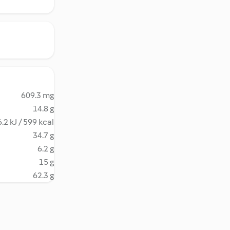
609.3 mg
14.8 g
.2 kJ / 599 kcal
34.7 g
6.2 g
15 g
62.3 g