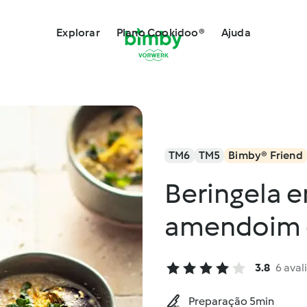
Explorar
Plano Cookidoo®
Ajuda
TM6
TM5
Bimby® Friend
Beringela 
amendoim 
3.8
6 aval
Preparação 5min