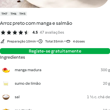
TM7
TM6
TM5
Arroz preto com manga e salmão
4.5
47 avaliações
Preparação 10min
Total 35min
4 doses
Registe-se gratuitamente
Ingredientes
manga madura
300 g
sumo de limão
20 g
sal
1 ½ c. chá de