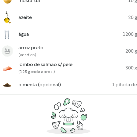
mostarda
10 g
azeite
20 g
água
1200 g
arroz preto
200 g
(ver dica)
lombo de salmão s/ pele
300 g
(125 g cada aprox.)
pimenta (opcional)
1 pitada de