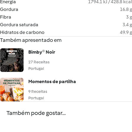
Energia
1794.1 kJ / 428.8 kcal
Gordura
16.8 g
Fibra
3 g
Gordura saturada
3.4 g
Hidratos de carbono
49.9 g
Também apresentado em
Bimby® Noir
27 Receitas
Portugal
Momentos de partilha
9 Receitas
Portugal
Também pode gostar...