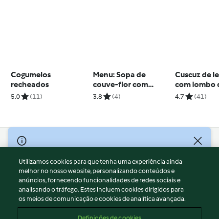
Cogumelos
Menu: Sopa de
Cuscuz de l
recheados
couve-flor com
com lombo 
espinafres & Peixe
salmão e mo
5.0
(11)
3.8
(4)
4.7
(41)
com puré de abóbora
curcuma
© Copyright 2026
Utilizamos cookies para que tenha uma experiência ainda
Termos de Utilização
melhor no nosso website, personalizando conteúdos e
Aviso sobre Proteção de Dados
anúncios, fornecendo funcionalidades de redes sociais e
Aviso
analisando o tráfego. Estes incluem cookies dirigidos para
os meios de comunicação e cookies de analítica avançada.
Apoio legal
Cookies
Definições de cookies