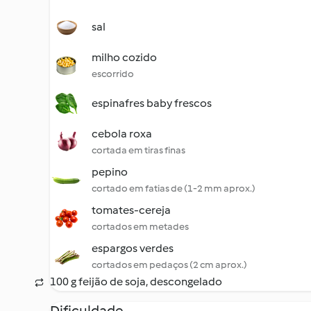
sal
milho cozido
escorrido
espinafres baby frescos
cebola roxa
cortada em tiras finas
pepino
cortado em fatias de (1-2 mm aprox.)
tomates-cereja
cortados em metades
espargos verdes
cortados em pedaços (2 cm aprox.)
100 g feijão de soja, descongelado
Dificuldade