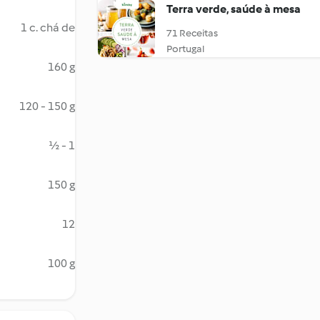
Terra verde, saúde à mesa
1 c. chá de
71 Receitas
Portugal
160 g
120 - 150 g
½ - 1
150 g
12
100 g