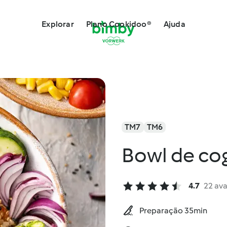
Explorar
Plano Cookidoo®
Ajuda
TM7
TM6
Bowl de co
4.7
22 ava
Preparação 35min