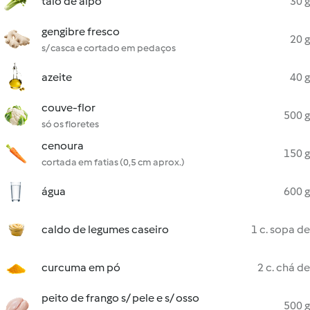
talo de aipo
30 g
gengibre fresco
20 g
s/ casca e cortado em pedaços
azeite
40 g
couve-flor
500 g
só os floretes
cenoura
150 g
cortada em fatias (0,5 cm aprox.)
água
600 g
caldo de legumes caseiro
1 c. sopa de
curcuma em pó
2 c. chá de
peito de frango s/ pele e s/ osso
500 g