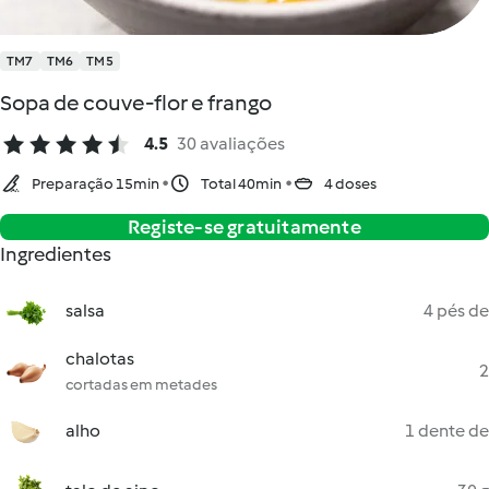
TM7
TM6
TM5
Sopa de couve-flor e frango
4.5
30 avaliações
Preparação 15min
Total 40min
4 doses
Registe-se gratuitamente
Ingredientes
salsa
4 pés de
chalotas
2
cortadas em metades
alho
1 dente de