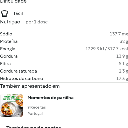
Dificuldade
fácil
Nutrição
por 1 dose
Sódio
137.7 mg
Proteína
32 g
Energia
1329.3 kJ / 317.7 kcal
Gordura
13.9 g
Fibra
5.1 g
Gordura saturada
2.3 g
Hidratos de carbono
17.3 g
Também apresentado em
Momentos de partilha
9 Receitas
Portugal