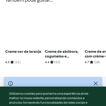
Também pode gostar...
Creme cor de laranja
Creme de abóbora,
Creme de er
cogumelos e
com crème-f
castanhas
presunto es
4.5
(11)
4.4
(32)
4.7
(18)
© Copyright 2026
Utilizamos cookies para que tenha uma experiência ainda
Termos de Utilização
melhor no nosso website, personalizando conteúdos e
Aviso sobre Proteção de Dados
anúncios, fornecendo funcionalidades de redes sociais e