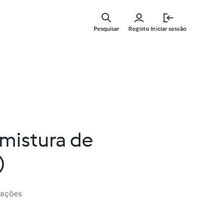
Saltar
para
Pesquisar
Registo
Iniciar sessão
o
conteúdo
principal
(mistura de
)
iações