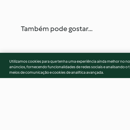
Também pode gostar...
Utilizamos cookies para que tenha uma experiência ainda melhor no n
anúncios, fornecendo funcionalidades de redes sociais e analisando o t
meios de comunicação e cookies de analítica avançada.
Gelado de figo com amêndoa
Crepes de peixe
4.7
(7)
4.8
(8)