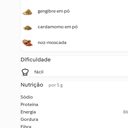
gengibre em pó
cardamomo em pó
noz-moscada
Dificuldade
fácil
Nutrição
por 5 g
Sódio
Proteína
Energia
86
Gordura
Fibra