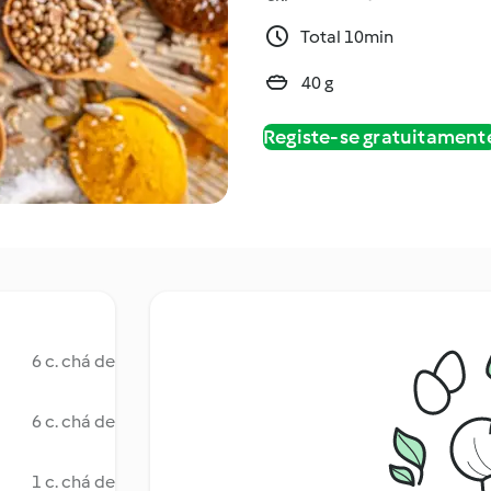
Total 10min
40 g
Registe-se gratuitament
6 c. chá de
6 c. chá de
1 c. chá de