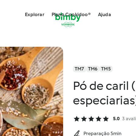
Explorar
Plano Cookidoo®
Ajuda
TM7
TM6
TM5
Pó de caril 
especiarias
5.0
3 aval
Preparação 5min