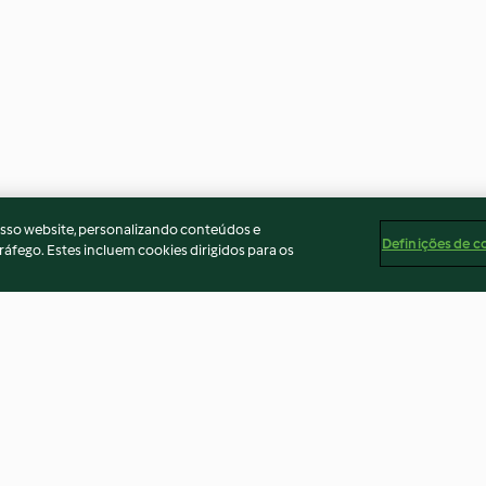
osso website, personalizando conteúdos e
Definições de c
ráfego. Estes incluem cookies dirigidos para os
Pastéis de batata com
Croissants de l
cogumelos
3.3
(16)
4.7
(27)