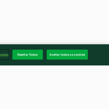
ookies
Rejeitar Todos
Aceitar todos os cookies
aranja vegan
Cheesecake de cereja vegan
4.4
(27)