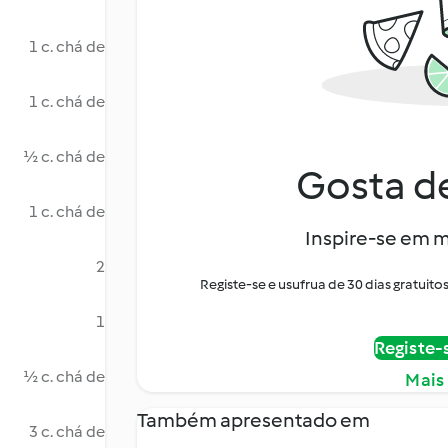
1 c. chá de
1 c. chá de
½ c. chá de
Gosta de
1 c. chá de
Inspire-se em m
2
Registe-se e usufrua de 30 dias gratui
1
Registe-
½ c. chá de
Mais
Também apresentado em
3 c. chá de