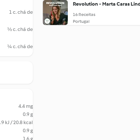
Revolution - Marta Caras Lin
1 c. chá de
16 Receitas
Portugal
½ c. chá de
¼ c. chá de
4.4 mg
0.9 g
.9 kJ / 20.8 kcal
0.9 g
1.6 g