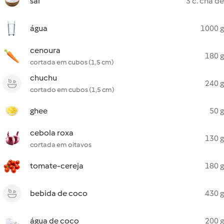
sal
3 c. chá de
água
1000 g
cenoura
180 g
cortada em cubos (1,5 cm)
chuchu
240 g
cortado em cubos (1,5 cm)
ghee
50 g
cebola roxa
130 g
cortada em oitavos
tomate-cereja
180 g
bebida de coco
430 g
água de coco
200 g