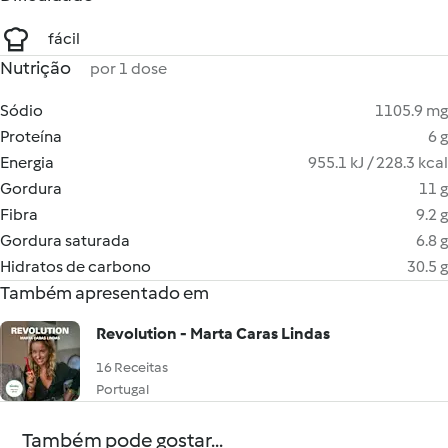
fácil
Nutrição
por 1 dose
Sódio
1105.9 mg
Proteína
6 g
Energia
955.1 kJ / 228.3 kcal
Gordura
11 g
Fibra
9.2 g
Gordura saturada
6.8 g
Hidratos de carbono
30.5 g
Também apresentado em
Revolution - Marta Caras Lindas
16 Receitas
Portugal
Também pode gostar...