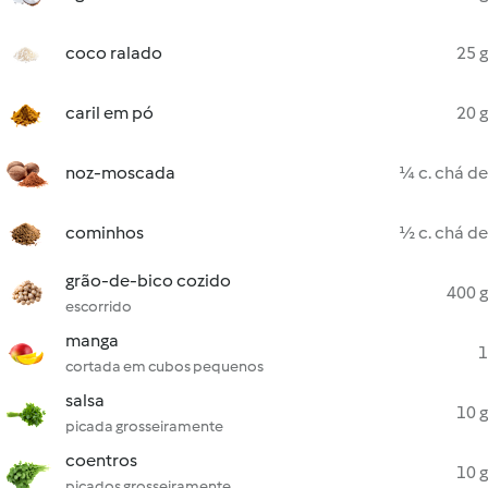
coco ralado
25 g
caril em pó
20 g
noz-moscada
¼ c. chá de
cominhos
½ c. chá de
grão-de-bico cozido
400 g
escorrido
manga
1
cortada em cubos pequenos
salsa
10 g
picada grosseiramente
coentros
10 g
picados grosseiramente