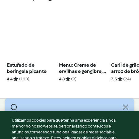
Estufado de
Menu: Creme de
Caril de gr
beringela picante
ervilhas e gengibre,
arroz de br
salmão com limão e
4.4
(120)
4.8
(9)
3.5
(24)
brócolos
© Copyright 2026
Utilizamos cookies para que tenha uma experiência ainda
Termos de Utilização
melhor no nosso website, personalizando conteúdos e
Aviso sobre Proteção de Dados
anúncios, fornecendo funcionalidades de redes sociais e
Aviso
analisando o tráfego. Estes incluem cookies dirigidos para