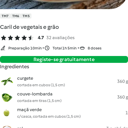
TM7
TM6
TM5
Caril de vegetais e grão
4.7
32 avaliações
Preparação 10min
Total 1h 5min
8 doses
Registe-se gratuitamente
Ingredientes
curgete
360 g
cortada em cubos (1,5 cm)
couve-lombarda
360 g
cortada em tiras (1,5 cm)
maçã verde
1
c/ casca, cortada em cubos (1,5 cm)