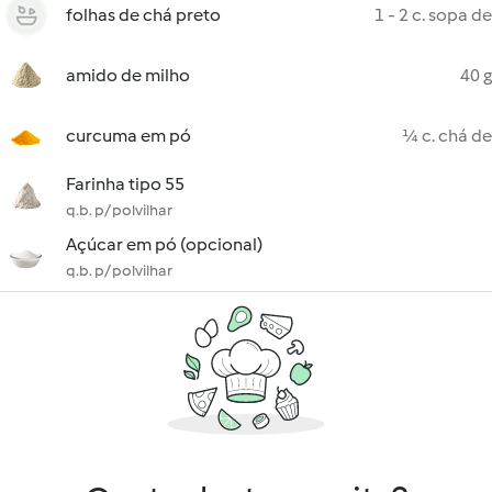
folhas de chá preto
1 - 2 c. sopa de
amido de milho
40 g
curcuma em pó
¼ c. chá de
Farinha tipo 55
q.b. p/ polvilhar
Açúcar em pó (opcional)
q.b. p/ polvilhar