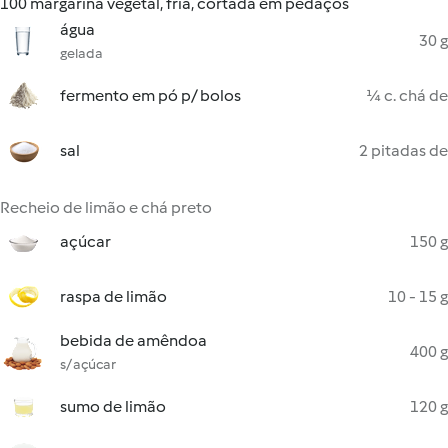
100 margarina vegetal, fria, cortada em pedaços
água
30 g
gelada
fermento em pó p/ bolos
¼ c. chá de
sal
2 pitadas de
Recheio de limão e chá preto
açúcar
150 g
raspa de limão
10 - 15 g
bebida de amêndoa
400 g
s/ açúcar
sumo de limão
120 g