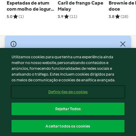
Espetadas de atum
Caril de frango Cape
Brownie de 
com molho de iogurte
Malay
doce
e salada fria de
5.0
(1)
3.9
(11)
3.8
(28)
funcho
© Copyright 2026
Utilizamos cookies para que tenha uma experiência ainda
Termos de Utilização
melhor no nosso website, personalizando conteúdos e
Aviso sobre Proteção de Dados
anúncios, fornecendo funcionalidades de redes sociais e
Aviso
analisando o tráfego. Estes incluem cookies dirigidos para
os meios de comunicação e cookies de analítica avançada.
Apoio legal
Cookies
Definições de cookies
Conteúdo do relatório
Rescisão do contrato
Rejeitar Todos
Declaração de acessibilidade
Português
Aceitar todos os cookies