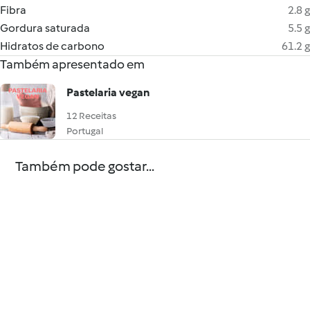
Fibra
2.8 g
Gordura saturada
5.5 g
Hidratos de carbono
61.2 g
Também apresentado em
Pastelaria vegan
12 Receitas
Portugal
Também pode gostar...