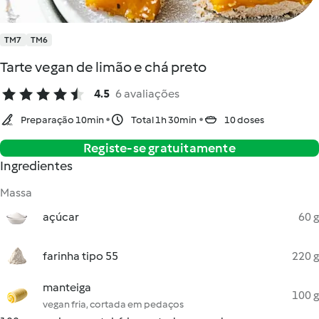
TM7
TM6
Tarte vegan de limão e chá preto
4.5
6 avaliações
Preparação 10min
Total 1h 30min
10 doses
Registe-se gratuitamente
Ingredientes
Massa
açúcar
60 g
farinha tipo 55
220 g
manteiga
100 g
vegan fria, cortada em pedaços