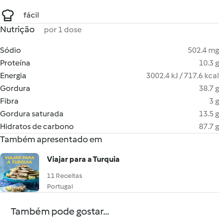
fácil
Nutrição
por 1 dose
Sódio
502.4 mg
Proteína
10.3 g
Energia
3002.4 kJ / 717.6 kcal
Gordura
38.7 g
Fibra
3 g
Gordura saturada
13.5 g
Hidratos de carbono
87.7 g
Também apresentado em
Viajar para a Turquia
11 Receitas
Portugal
Também pode gostar...