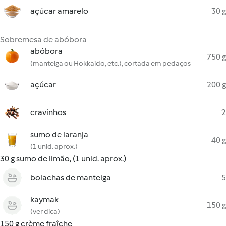
açúcar amarelo
30 g
Sobremesa de abóbora
abóbora
750 g
(manteiga ou Hokkaido, etc.), cortada em pedaços
açúcar
200 g
cravinhos
2
sumo de laranja
40 g
(1 unid. aprox.)
30 g sumo de limão, (1 unid. aprox.)
bolachas de manteiga
5
kaymak
150 g
(ver dica)
150 g crème fraîche