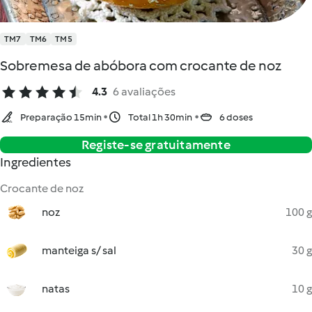
TM7
TM6
TM5
Sobremesa de abóbora com crocante de noz
4.3
6 avaliações
Preparação 15min
Total 1h 30min
6 doses
Registe-se gratuitamente
Ingredientes
Crocante de noz
noz
100 g
manteiga s/ sal
30 g
natas
10 g