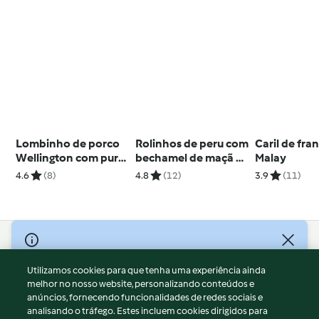
Lombinho de porco
Rolinhos de peru com
Caril de fr
Wellington com puré
bechamel de maçã da
Malay
de ervilhas e molho
Denize Soares
4.6
(8)
4.8
(12)
3.9
(11)
de champanhe
© Copyright 2026
Utilizamos cookies para que tenha uma experiência ainda
Termos de Utilização
melhor no nosso website, personalizando conteúdos e
Aviso sobre Proteção de Dados
anúncios, fornecendo funcionalidades de redes sociais e
Aviso
analisando o tráfego. Estes incluem cookies dirigidos para