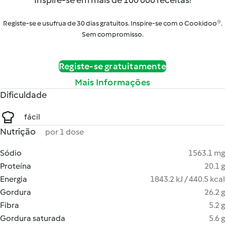
Inspire-se em mais de 100 000 receitas!
Registe-se e usufrua de 30 dias gratuitos. Inspire-se com o Cookidoo®.
Sem compromisso.
Registe-se gratuitamente
Mais Informações
Dificuldade
fácil
Nutrição
por 1 dose
Sódio
1563.1 mg
Proteína
20.1 g
Energia
1843.2 kJ / 440.5 kcal
Gordura
26.2 g
Fibra
5.2 g
Gordura saturada
5.6 g