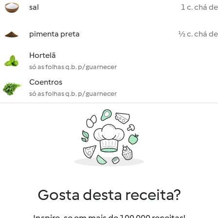
sal
1 c. chá de
pimenta preta
½ c. chá de
Hortelã
só as folhas q.b. p/ guarnecer
Coentros
só as folhas q.b. p/ guarnecer
Gosta desta receita?