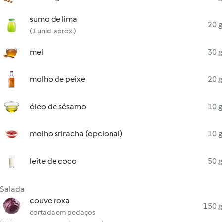
sumo de lima
20 g
(1 unid. aprox.)
mel
30 g
molho de peixe
20 g
óleo de sésamo
10 g
molho sriracha (opcional)
10 g
leite de coco
50 g
Salada
couve roxa
150 g
cortada em pedaços