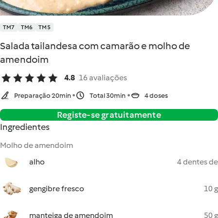
TM7
TM6
TM5
Salada tailandesa com camarão e molho de
amendoim
4.8
16 avaliações
Preparação 20min
Total 30min
4 doses
Registe-se gratuitamente
Ingredientes
Molho de amendoim
alho
4 dentes de
gengibre fresco
10 g
manteiga de amendoim
50 g