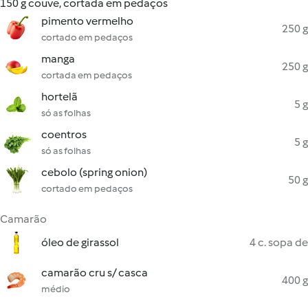
150 g couve, cortada em pedaços
pimento vermelho
250 g
cortado em pedaços
manga
250 g
cortada em pedaços
hortelã
5 g
só as folhas
coentros
5 g
só as folhas
cebolo (spring onion)
50 g
cortado em pedaços
Camarão
óleo de girassol
4 c. sopa de
camarão cru s/ casca
400 g
médio