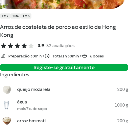
TM7
TM6
TM5
Arroz de costeleta de porco ao estilo de Hong
Kong
3.9
32 avaliações
Preparação 30min
Total 1h 30min
6 doses
Registe-se gratuitamente
Ingredientes
queijo mozarela
200 g
água
1000 g
mais 7 c. de sopa
arroz basmati
200 g