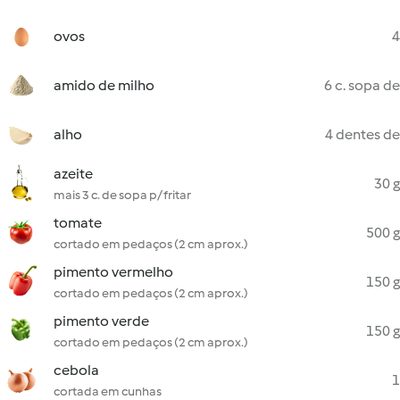
ovos
4
amido de milho
6 c. sopa de
alho
4 dentes de
azeite
30 g
mais 3 c. de sopa p/ fritar
tomate
500 g
cortado em pedaços (2 cm aprox.)
pimento vermelho
150 g
cortado em pedaços (2 cm aprox.)
pimento verde
150 g
cortado em pedaços (2 cm aprox.)
cebola
1
cortada em cunhas