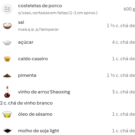
costeletas de porco
600 g
s/ osso, cortadas em fatias (1-2 cm aprox.)
sal
1 ½ c. chá de
mais q.b. p/ temperar
açúcar
4 c. chá de
caldo caseiro
1 c. chá de
pimenta
1 ½ c. chá de
vinho de arroz Shaoxing
3 c. chá de
2 c. chá de vinho branco
óleo de sésamo
1 c. chá de
molho de soja light
1 c. chá de