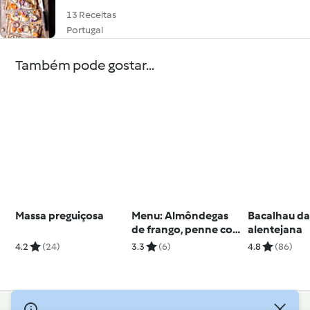
13 Receitas
Portugal
Também pode gostar...
Massa preguiçosa
Menu: Almôndegas
Bacalhau d
de frango, penne com
alentejana
molho de tomate e
4.2
(24)
3.3
(6)
4.8
(86)
chouriço e Maçã com
caramelo