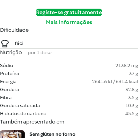
Registe-se gratuitamente
Mais Informações
Dificuldade
fácil
Nutrição
por 1 dose
Sódio
2138.2 mg
Proteína
37 g
Energia
2641.6 kJ / 631.4 kcal
Gordura
32.8 g
Fibra
3.5 g
Gordura saturada
10.3 g
Hidratos de carbono
45.5 g
Também apresentado em
Sem glúten no forno