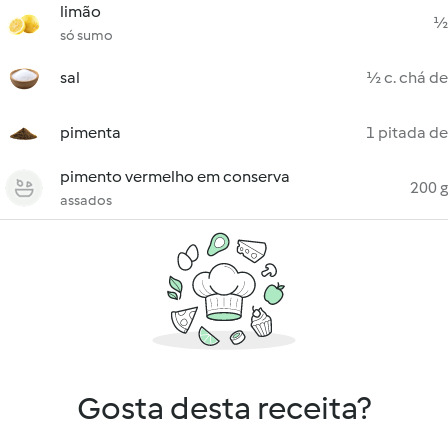
limão
½
só sumo
sal
½ c. chá de
pimenta
1 pitada de
pimento vermelho em conserva
200 g
assados
Gosta desta receita?