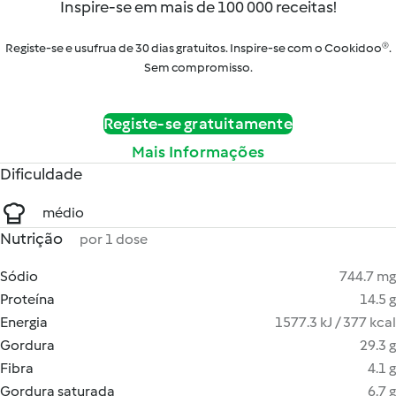
Inspire-se em mais de 100 000 receitas!
Registe-se e usufrua de 30 dias gratuitos. Inspire-se com o Cookidoo®.
Sem compromisso.
Registe-se gratuitamente
Mais Informações
Dificuldade
médio
Nutrição
por 1 dose
Sódio
744.7 mg
Proteína
14.5 g
Energia
1577.3 kJ / 377 kcal
Gordura
29.3 g
Fibra
4.1 g
Gordura saturada
6.7 g