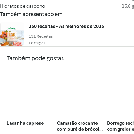
Hidratos de carbono
15.8 g
Também apresentado em
150 receitas - As melhores de 2015
151 Receitas
Portugal
Também pode gostar...
Lasanha caprese
Camarão crocante
Borrego re
com puré de brócolos
com grelos e