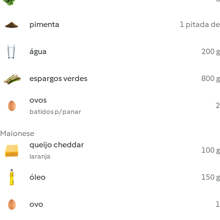
pimenta
1 pitada de
água
200 g
espargos verdes
800 g
ovos
2
batidos p/ panar
Maionese
queijo cheddar
100 g
laranja
óleo
150 g
ovo
1