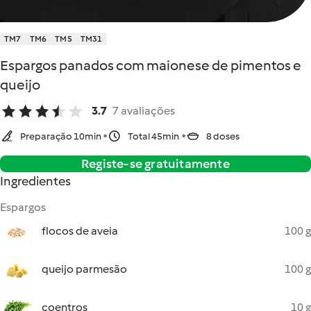
TM7
TM6
TM5
TM31
Espargos panados com maionese de pimentos e
queijo
3.7
7 avaliações
Preparação 10min
Total 45min
8 doses
Registe-se gratuitamente
Ingredientes
Espargos
flocos de aveia
100 g
queijo parmesão
100 g
coentros
10 g