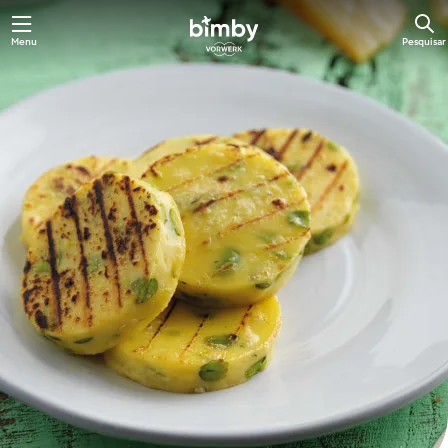
Saltar
Menu
Pesquisar
para
o
conteúdo
principal