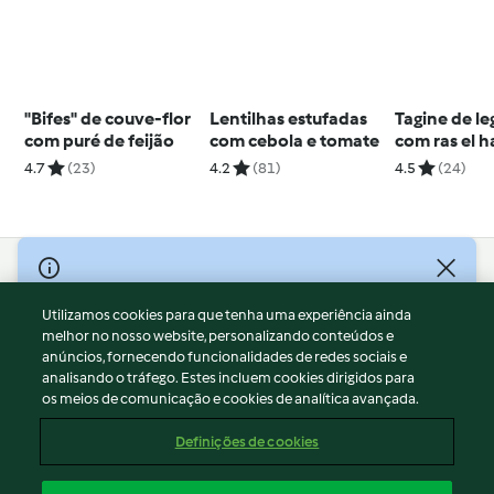
"Bifes" de couve-flor
Lentilhas estufadas
Tagine de l
com puré de feijão
com cebola e tomate
com ras el 
4.7
(23)
4.2
(81)
4.5
(24)
© Copyright 2026
Utilizamos cookies para que tenha uma experiência ainda
Termos de Utilização
melhor no nosso website, personalizando conteúdos e
Aviso sobre Proteção de Dados
anúncios, fornecendo funcionalidades de redes sociais e
Aviso
analisando o tráfego. Estes incluem cookies dirigidos para
os meios de comunicação e cookies de analítica avançada.
Apoio legal
Cookies
Definições de cookies
Conteúdo do relatório
Rescisão do contrato