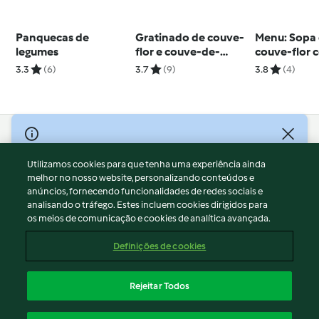
Panquecas de
Gratinado de couve-
Menu: Sopa
legumes
flor e couve-de-
couve-flor 
bruxelas
espinafres &
3.3
(6)
3.7
(9)
3.8
(4)
com puré d
© Copyright 2026
Utilizamos cookies para que tenha uma experiência ainda
Termos de Utilização
melhor no nosso website, personalizando conteúdos e
Aviso sobre Proteção de Dados
anúncios, fornecendo funcionalidades de redes sociais e
Aviso
analisando o tráfego. Estes incluem cookies dirigidos para
os meios de comunicação e cookies de analítica avançada.
Apoio legal
Cookies
Definições de cookies
Conteúdo do relatório
Rescisão do contrato
Rejeitar Todos
Declaração de acessibilidade