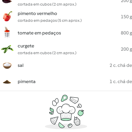
200 g
cortada em cubos (2 cm aprox.)
pimento vermelho
150 g
cortado em pedaços (5 cm aprox.)
tomate em pedaços
800 g
curgete
200 g
cortada em cubos (2 cm aprox.)
sal
2 c. chá de
pimenta
1 c. chá de