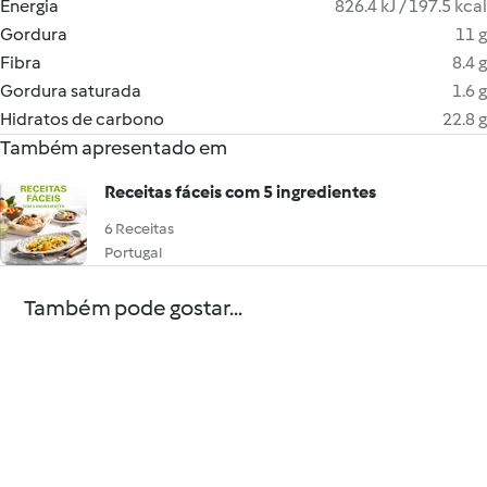
Energia
826.4 kJ / 197.5 kcal
Gordura
11 g
Fibra
8.4 g
Gordura saturada
1.6 g
Hidratos de carbono
22.8 g
Também apresentado em
Receitas fáceis com 5 ingredientes
6 Receitas
Portugal
Também pode gostar...