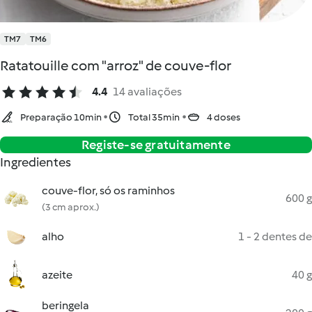
TM7
TM6
Ratatouille com "arroz" de couve-flor
4.4
14 avaliações
Preparação 10min
Total 35min
4 doses
Registe-se gratuitamente
Ingredientes
couve-flor, só os raminhos
600 g
(3 cm aprox.)
alho
1 - 2 dentes de
azeite
40 g
beringela