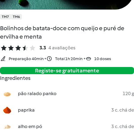
TM7
TM6
Bolinhos de batata-doce com queijo e puré de
ervilha e menta
3.3
4 avaliações
Preparação 40min
Total 1h 20min
10 doses
Registe-se gratuitamente
Ingredientes
pão ralado panko
120 g
paprika
3 c. chá de
alho em pó
3 c. chá de