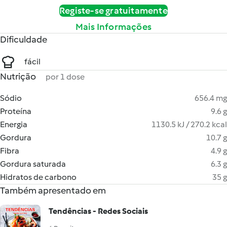
Registe-se gratuitamente
Mais Informações
Dificuldade
fácil
Nutrição
por 1 dose
Sódio
656.4 mg
Proteína
9.6 g
Energia
1130.5 kJ / 270.2 kcal
Gordura
10.7 g
Fibra
4.9 g
Gordura saturada
6.3 g
Hidratos de carbono
35 g
Também apresentado em
Tendências - Redes Sociais