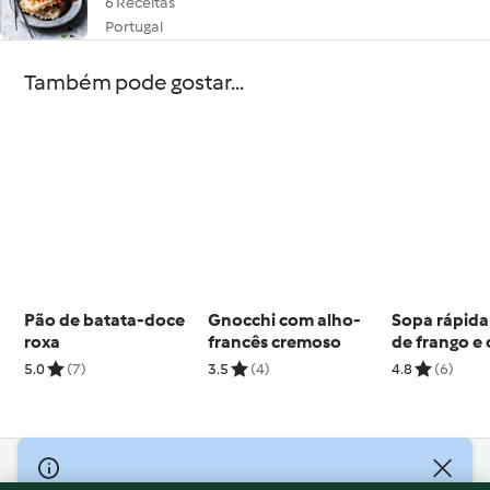
6 Receitas
Portugal
Também pode gostar...
Pão de batata-doce
Gnocchi com alho-
Sopa rápida 
roxa
francês cremoso
de frango e
de-bruxelas
5.0
(7)
3.5
(4)
4.8
(6)
pãezinhos
© Copyright 2026