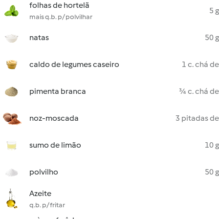
folhas de hortelã
5 g
mais q.b. p/ polvilhar
natas
50 g
caldo de legumes caseiro
1 c. chá de
pimenta branca
¾ c. chá de
noz-moscada
3 pitadas de
sumo de limão
10 g
polvilho
50 g
Azeite
q.b. p/ fritar