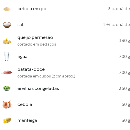
cebola em pó
3 c. chá de
sal
1 ¾ c. chá de
queijo parmesão
130 g
cortado em pedaços
água
700 g
batata-doce
700 g
cortada em cubos (2 cm aprox.)
ervilhas congeladas
350 g
cebola
50 g
manteiga
30 g