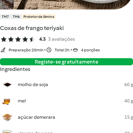
TM7
TM6
Protetor da lâmina
Coxas de frango teriyaki
4.3
3 avaliações
Preparação 20min
Total 2h
4 porções
Registe-se gratuitamente
Ingredientes
molho de soja
60 g
mel
40 g
açúcar demerara
15 g