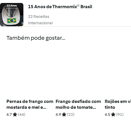
15 Anos de Thermomix® Brasil
22 Receitas
Internacional
Também pode gostar...
Pernas de frango com
Frango desfiado com
Rojões em v
mostarda e mel e
molho de tomate
tinto
puré de batata e
(tinga de pollo)
4.7
(44)
4.9
(22)
4.5
(91)
alho-francês