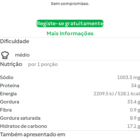
Sem compromisso.
Registe-se gratuitamente
Mais Informações
Dificuldade
médio
Nutrição
por 1 porção
Sódio
1003.3 mg
Proteína
34 g
Energia
2209.5 kJ / 528.1 kcal
Gordura
33.4 g
Fibra
0.9 g
Gordura saturada
8.9 g
Hidratos de carbono
17.1 g
Também apresentado em