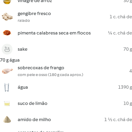
vinagre de arroz
30 g
gengibre fresco
1 c. chá de
ralado
pimenta calabresa seca em flocos
¼ c. chá de
sake
70 g
70 g água
sobrecoxas de frango
4
com pele e osso (180 g cada aprox.)
água
1390 g
suco de limão
10 g
amido de milho
1 ½ c. chá de