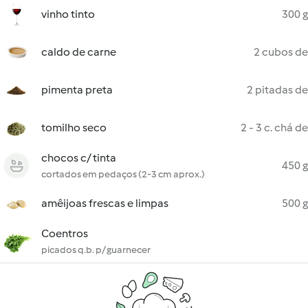
vinho tinto
300 g
caldo de carne
2 cubos de
pimenta preta
2 pitadas de
tomilho seco
2 - 3 c. chá de
chocos c/ tinta
450 g
cortados em pedaços (2-3 cm aprox.)
amêijoas frescas e limpas
500 g
Coentros
picados q.b. p/ guarnecer