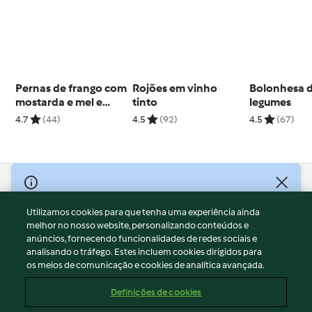
Pernas de frango com
Rojões em vinho
Bolonhesa 
mostarda e mel e
tinto
legumes
puré de batata e
4.7
(44)
4.5
(92)
4.5
(67)
alho-francês
© Copyright 2026
Utilizamos cookies para que tenha uma experiência ainda
Termos de Utilização
melhor no nosso website, personalizando conteúdos e
Aviso sobre Proteção de Dados
anúncios, fornecendo funcionalidades de redes sociais e
Aviso
analisando o tráfego. Estes incluem cookies dirigidos para
os meios de comunicação e cookies de analítica avançada.
Apoio legal
Cookies
Definições de cookies
Conteúdo do relatório