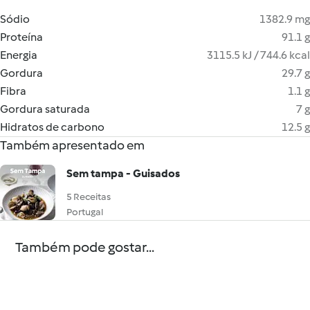
Sódio
1382.9 mg
Proteína
91.1 g
Energia
3115.5 kJ / 744.6 kcal
Gordura
29.7 g
Fibra
1.1 g
Gordura saturada
7 g
Hidratos de carbono
12.5 g
Também apresentado em
Sem tampa - Guisados
5 Receitas
Portugal
Também pode gostar...