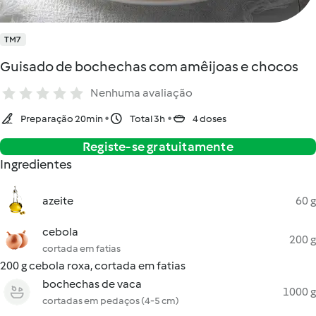
TM7
Guisado de bochechas com amêijoas e chocos
Nenhuma avaliação
Preparação 20min
Total 3h
4 doses
Registe-se gratuitamente
Ingredientes
azeite
60 g
cebola
200 g
cortada em fatias
200 g cebola roxa, cortada em fatias
bochechas de vaca
1000 g
cortadas em pedaços (4-5 cm)