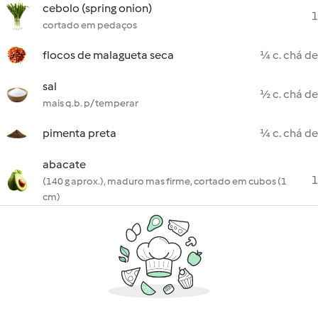
cebolo (spring onion)
1
cortado em pedaços
flocos de malagueta seca
¼ c. chá de
sal
½ c. chá de
mais q.b. p/ temperar
pimenta preta
¼ c. chá de
abacate
1
(140 g aprox.), maduro mas firme, cortado em cubos (1
cm)