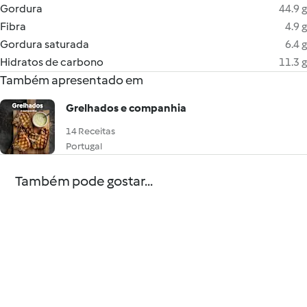
Gordura
44.9 g
Fibra
4.9 g
Gordura saturada
6.4 g
Hidratos de carbono
11.3 g
Também apresentado em
Grelhados e companhia
14 Receitas
Portugal
Também pode gostar...