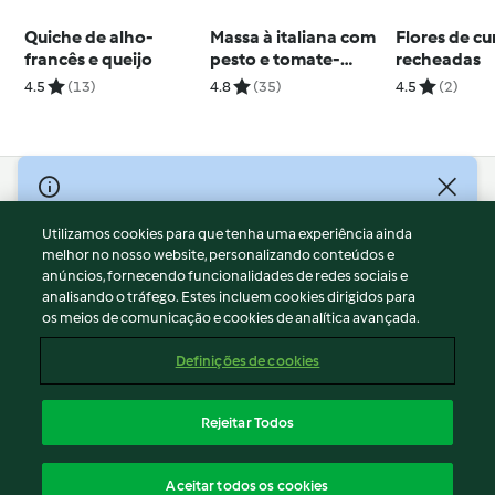
Quiche de alho-
Massa à italiana com
Flores de cu
francês e queijo
pesto e tomate-
recheadas
cereja confitado
4.5
(13)
4.8
(35)
4.5
(2)
(vegetariana)
© Copyright 2026
Utilizamos cookies para que tenha uma experiência ainda
Termos de Utilização
melhor no nosso website, personalizando conteúdos e
Aviso sobre Proteção de Dados
anúncios, fornecendo funcionalidades de redes sociais e
Aviso
analisando o tráfego. Estes incluem cookies dirigidos para
os meios de comunicação e cookies de analítica avançada.
Apoio legal
Cookies
Definições de cookies
Conteúdo do relatório
Rescisão do contrato
Rejeitar Todos
Declaração de acessibilidade
Português
Aceitar todos os cookies