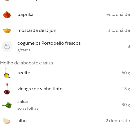
paprika
¼ c. chá de
mostarda de Dijon
1 c. chá de
cogumelos Portobello frescos
8
s/ talos
Molho de abacate e salsa
azeite
60 g
vinagre de vinho tinto
15 g
salsa
30 g
só as folhas
alho
2 dentes de