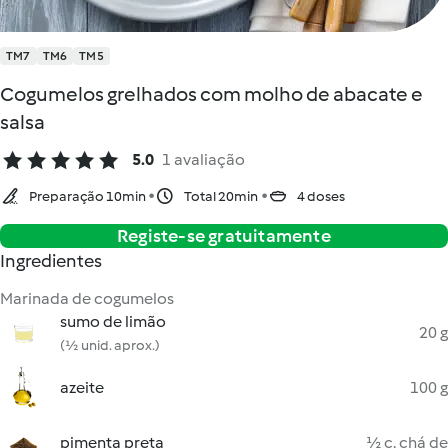
TM7
TM6
TM5
Cogumelos grelhados com molho de abacate e
salsa
5.0
1 avaliação
Preparação 10min
Total 20min
4 doses
Registe-se gratuitamente
Ingredientes
Marinada de cogumelos
sumo de limão
20 g
(½ unid. aprox.)
azeite
100 g
pimenta preta
½ c. chá de