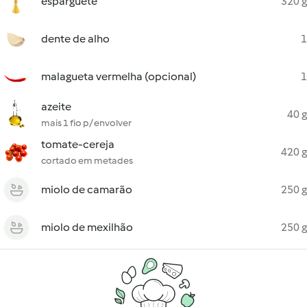
esparguete
320 g
dente de alho
1
malagueta vermelha (opcional)
1
azeite
40 g
mais 1 fio p/ envolver
tomate-cereja
420 g
cortado em metades
miolo de camarão
250 g
miolo de mexilhão
250 g