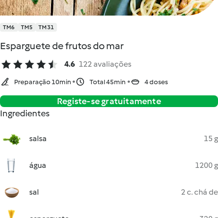
TM6
TM5
TM31
Esparguete de frutos do mar
4.6
122 avaliações
Preparação 10min
Total 45min
4 doses
Registe-se gratuitamente
Ingredientes
salsa
15 g
água
1200 g
sal
2 c. chá de