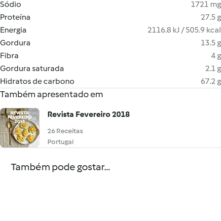
Sódio
1721 mg
Proteína
27.5 g
Energia
2116.8 kJ / 505.9 kcal
Gordura
13.5 g
Fibra
4 g
Gordura saturada
2.1 g
Hidratos de carbono
67.2 g
Também apresentado em
Revista Fevereiro 2018
26 Receitas
Portugal
Também pode gostar...