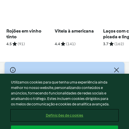
Rojões em vinho
Vitela à americana
Laços com 
tinto
picada e lin
4.5
(91)
4.4
(141)
3.7
(162)
© Copyright 2026
Utilizamos cookies para que tenha uma experiência ainda
Termos de Utilização
melhor no nosso website, personalizando conteúdos e
Aviso sobre Proteção de Dados
anúncios, fornecendo funcionalidades de redes sociais e
Aviso
analisando o tráfego. Estes incluem cookies dirigidos para
os meios de comunicação e cookies de analítica avançada.
Apoio legal
Cookies
Definições de cookies
Conteúdo do relatório
Rescisão do contrato