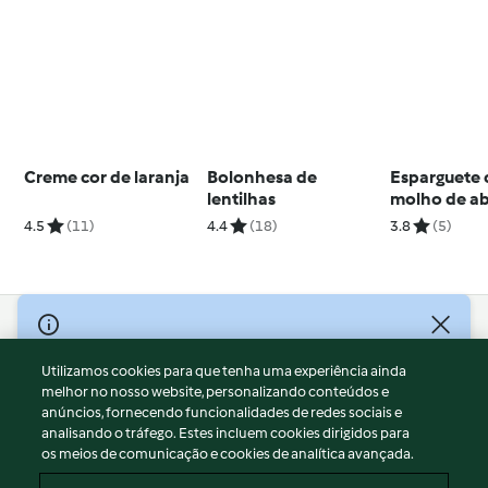
Creme cor de laranja
Bolonhesa de
Esparguete
lentilhas
molho de a
avelã
4.5
(11)
4.4
(18)
3.8
(5)
© Copyright 2026
Utilizamos cookies para que tenha uma experiência ainda
Termos de Utilização
melhor no nosso website, personalizando conteúdos e
Aviso sobre Proteção de Dados
anúncios, fornecendo funcionalidades de redes sociais e
Aviso
analisando o tráfego. Estes incluem cookies dirigidos para
os meios de comunicação e cookies de analítica avançada.
Apoio legal