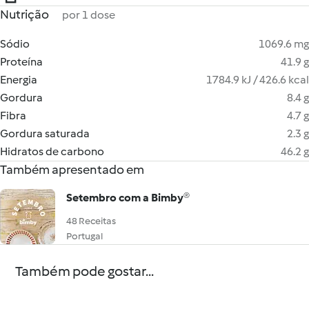
Nutrição
por 1 dose
Sódio
1069.6 mg
Proteína
41.9 g
Energia
1784.9 kJ / 426.6 kcal
Gordura
8.4 g
Fibra
4.7 g
Gordura saturada
2.3 g
Hidratos de carbono
46.2 g
Também apresentado em
Setembro com a Bimby®
48 Receitas
Portugal
Também pode gostar...