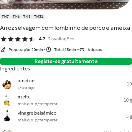
TM7
TM6
TM5
TM31
Arroz selvagem com lombinho de porco e ameixa
4.7
3 avaliações
Preparação 20min
Total 45min
6 doses
Registe-se gratuitamente
Ingredientes
ameixas
10
s/ caroço
azeite
10 g
mais q.b. p/ temperar
vinagre balsâmico
5 g
mais q.b. p/ temperar