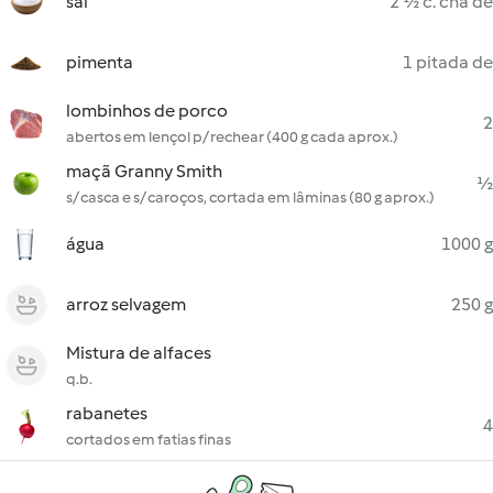
sal
2 ½ c. chá de
pimenta
1 pitada de
lombinhos de porco
2
abertos em lençol p/ rechear (400 g cada aprox.)
maçã Granny Smith
½
s/ casca e s/ caroços, cortada em lâminas (80 g aprox.)
água
1000 g
arroz selvagem
250 g
Mistura de alfaces
q.b.
rabanetes
4
cortados em fatias finas