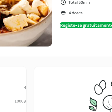
Total 50min
4 doses
Registe-se gratuitament
4
1000 g