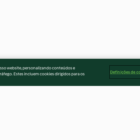
osso website, personalizando conteúdos e
Definições de c
ráfego. Estes incluem cookies dirigidos para os
Pudim de tapioca com abacaxi
Bolo vegano de 
4.3
(7)
4.5
(11)