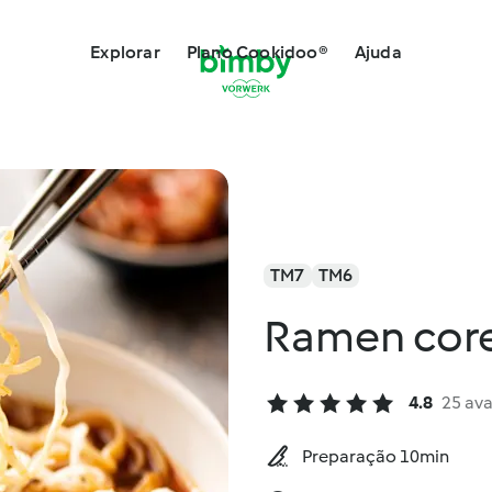
Explorar
Plano Cookidoo®
Ajuda
TM7
TM6
Ramen cor
4.8
25 ava
Preparação 10min