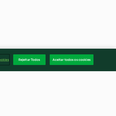
ookies
Rejeitar Todos
Aceitar todos os cookies
nozes e passas
Cozer 200-500 g de pastinaca
Nenhuma avaliação