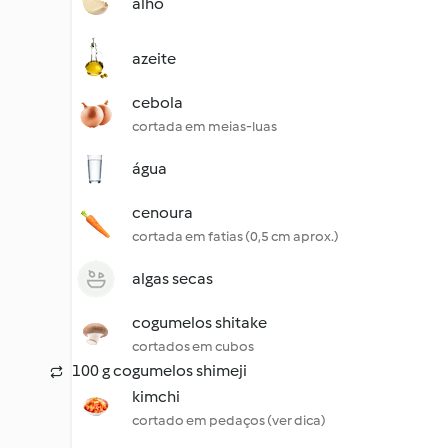
alho
azeite
cebola
cortada em meias-luas
água
cenoura
cortada em fatias (0,5 cm aprox.)
algas secas
cogumelos shitake
cortados em cubos
100 g cogumelos shimeji
kimchi
cortado em pedaços (ver dica)