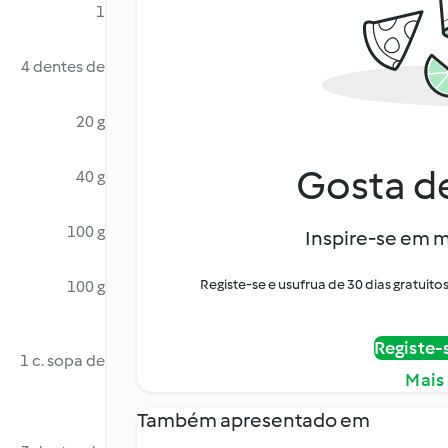
1
4 dentes de
20 g
Gosta de
40 g
100 g
Inspire-se em m
Registe-se e usufrua de 30 dias gratui
100 g
Registe-
1 c. sopa de
Mais
Também apresentado em