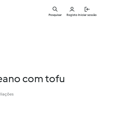
Saltar
para
Pesquisar
Registo
Iniciar sessão
o
conteúdo
principal
eano com tofu
liações