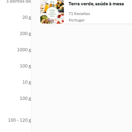
3 dentes de
Terra verde, saúde à mesa
71 Receitas
20 g
Portugal
200 g
1000 g
100 g
10 g
100 g
100 - 120 g