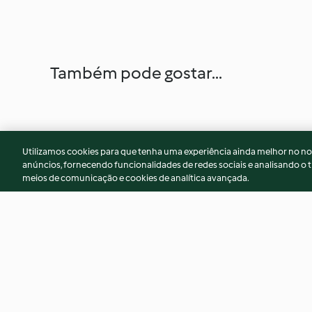
Também pode gostar...
Utilizamos cookies para que tenha uma experiência ainda melhor no n
anúncios, fornecendo funcionalidades de redes sociais e analisando o t
meios de comunicação e cookies de analítica avançada.
Golden milk "revolution"
Arroz Natalino
4.8
(16)
4.8
(14)