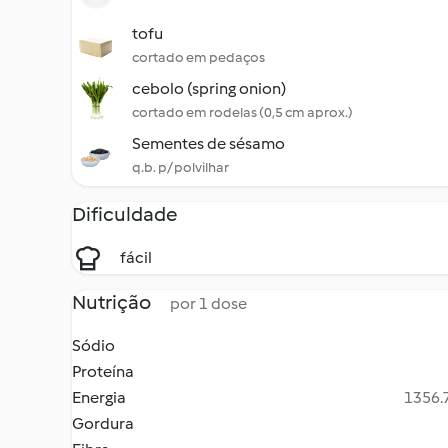
tofu
cortado em pedaços
cebolo (spring onion)
cortado em rodelas (0,5 cm aprox.)
Sementes de sésamo
q.b. p/ polvilhar
Dificuldade
fácil
Nutrição
por 1 dose
Sódio
Proteína
Energia
1356.7
Gordura