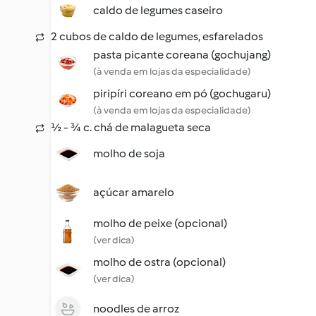
caldo de legumes caseiro
2 cubos de caldo de legumes, esfarelados
pasta picante coreana (gochujang)
(à venda em lojas da especialidade)
piripíri coreano em pó (gochugaru)
(à venda em lojas da especialidade)
½ - ¾ c. chá de malagueta seca
molho de soja
açúcar amarelo
molho de peixe (opcional)
(ver dica)
molho de ostra (opcional)
(ver dica)
noodles de arroz