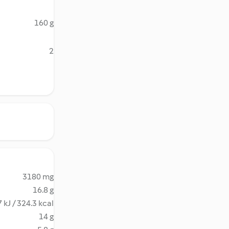
160 g
2
3180 mg
16.8 g
 kJ / 324.3 kcal
14 g