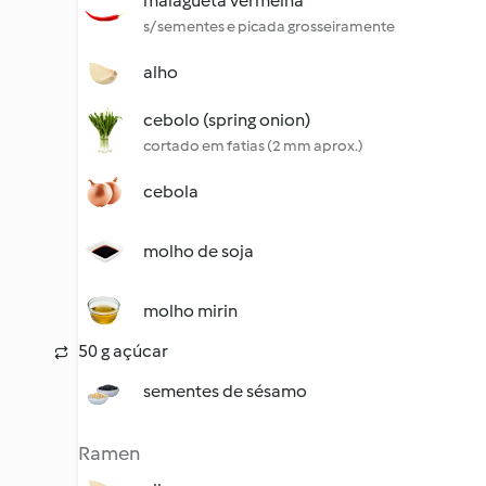
malagueta vermelha
s/ sementes e picada grosseiramente
alho
cebolo (spring onion)
cortado em fatias (2 mm aprox.)
cebola
molho de soja
molho mirin
50 g açúcar
sementes de sésamo
Ramen