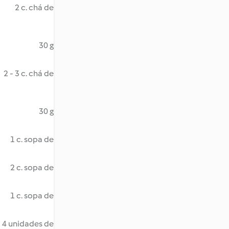
2 c. chá de
30 g
2 - 3 c. chá de
30 g
1 c. sopa de
2 c. sopa de
1 c. sopa de
4 unidades de