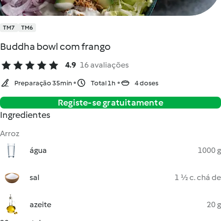
TM7
TM6
Buddha bowl com frango
4.9
16 avaliações
Preparação 35min
Total 1h
4 doses
Registe-se gratuitamente
Ingredientes
Arroz
água
1000 g
sal
1 ½ c. chá de
azeite
20 g