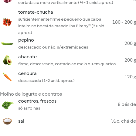
cortada ao meio verticalmente (½- 1 unid. aprox.)
tomate-chucha
suficientemente firme e pequeno que caiba
180 - 200 g
inteiro no bocal da mandolina Bimby® (2 unid.
aprox.)
pepino
200 g
descascado ou não, s/ extremidades
abacate
200 g
firme, descascado, cortado ao meio ou em quartos
cenoura
120 g
descascada (1-2 unid. aprox.)
Molho de iogurte e coentros
coentros, frescos
8 pés de
só as folhas
sal
½ c. chá de