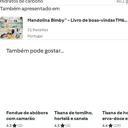
Hidratos de carbono
40.1 g
Também apresentado em
Mandolina Bimby® - Livro de boas-vindas TM6 e TM7
21 Receitas
Portugal
Também pode gostar...
Fondue de abóbora
Tisana de tomilho,
Tisana de ho
com camarão
hortelã e canela
erva-doce e
4.3
(3)
4.5
(4)
4.4
(19)