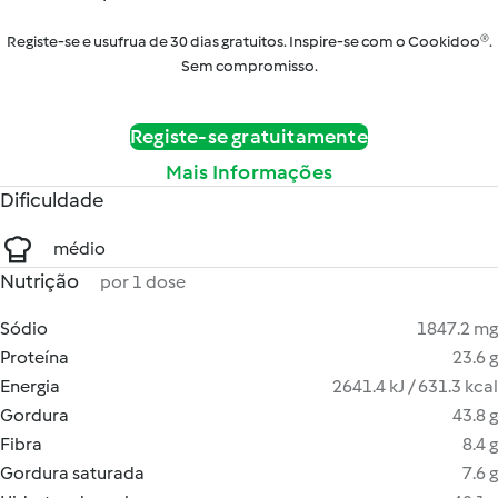
Registe-se e usufrua de 30 dias gratuitos. Inspire-se com o Cookidoo®.
Sem compromisso.
Registe-se gratuitamente
Mais Informações
Dificuldade
médio
Nutrição
por 1 dose
Sódio
1847.2 mg
Proteína
23.6 g
Energia
2641.4 kJ / 631.3 kcal
Gordura
43.8 g
Fibra
8.4 g
Gordura saturada
7.6 g