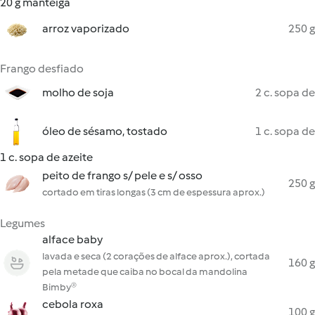
20 g manteiga
arroz vaporizado
250 g
Frango desfiado
molho de soja
2 c. sopa de
óleo de sésamo, tostado
1 c. sopa de
1 c. sopa de azeite
peito de frango s/ pele e s/ osso
250 g
cortado em tiras longas (3 cm de espessura aprox.)
Legumes
alface baby
lavada e seca (2 corações de alface aprox.), cortada
160 g
pela metade que caiba no bocal da mandolina
Bimby®
cebola roxa
100 g