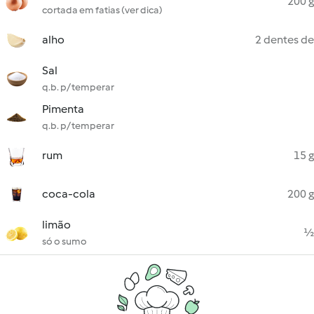
200 g
cortada em fatias (ver dica)
alho
2 dentes de
Sal
q.b. p/ temperar
Pimenta
q.b. p/ temperar
rum
15 g
coca-cola
200 g
limão
½
só o sumo