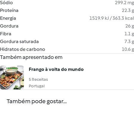
Sódio
299.2 mg
Proteína
22.3 g
Energia
1519.9 kJ / 363.3 kcal
Gordura
26 g
Fibra
1.1 g
Gordura saturada
7.3 g
Hidratos de carbono
10.6 g
Também apresentado em
Frango à volta do mundo
5 Receitas
Portugal
Também pode gostar...