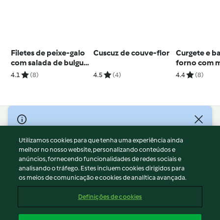
Filetes de peixe-galo
Cuscuz de couve-flor
Curgete e b
com salada de bulgur
forno com 
e molho holandês de
tomate e p
4.1
(8)
4.5
(4)
4.4
(8)
abacate
© Copyright 2026
Utilizamos cookies para que tenha uma experiência ainda
Termos de Utilização
melhor no nosso website, personalizando conteúdos e
Aviso sobre Proteção de Dados
anúncios, fornecendo funcionalidades de redes sociais e
Aviso
analisando o tráfego. Estes incluem cookies dirigidos para
os meios de comunicação e cookies de analítica avançada.
Apoio legal
Cookies
Definições de cookies
Conteúdo do relatório
Rescisão do contrato