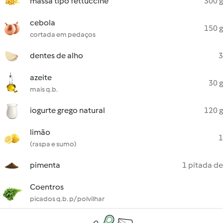
massa tipo fettuccine
300 g
cebola
150 g
cortada em pedaços
dentes de alho
3
azeite
30 g
mais q.b.
iogurte grego natural
120 g
limão
1
(raspa e sumo)
pimenta
1 pitada de
Coentros
picados q.b. p/ polvilhar