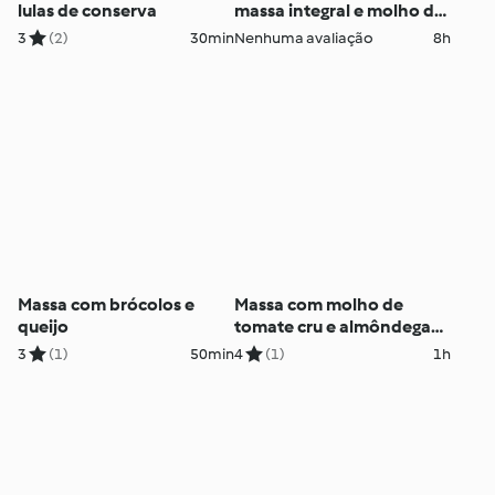
lulas de conserva
massa integral e molho de
caju
3
(2)
30min
Nenhuma avaliação
8h
Massa com brócolos e
Massa com molho de
queijo
tomate cru e almôndegas
de aveia e cenoura
3
(1)
50min
4
(1)
1h