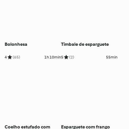
Bolonhesa
Timbale de esparguete
4
(65)
1h 10min
5
(2)
55min
Coelho estufado com
Esparguete com frango