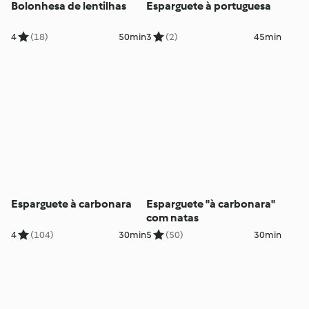
Bolonhesa de lentilhas
Esparguete à portuguesa
4
(18)
50min
3
(2)
45min
Esparguete à carbonara
Esparguete "à carbonara"
com natas
4
(104)
30min
5
(50)
30min