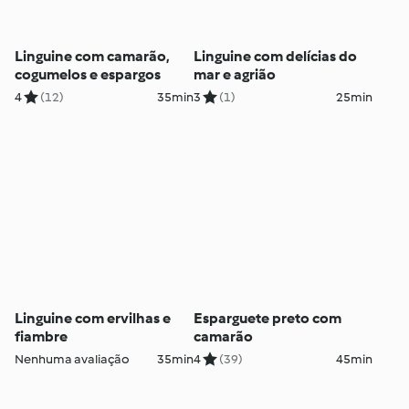
Linguine com camarão,
Linguine com delícias do
cogumelos e espargos
mar e agrião
4
(12)
35min
3
(1)
25min
Linguine com ervilhas e
Esparguete preto com
fiambre
camarão
Nenhuma avaliação
35min
4
(39)
45min