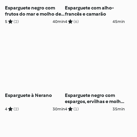
Esparguete negro com
Esparguete com alho-
frutos do mar e molho de
francês e camarão
maracujá
5
(2)
40min
4
(6)
45min
Esparguete à Nerano
Esparguete negro com
espargos, ervilhas e molho
holandês
4
(2)
30min
4
(1)
35min