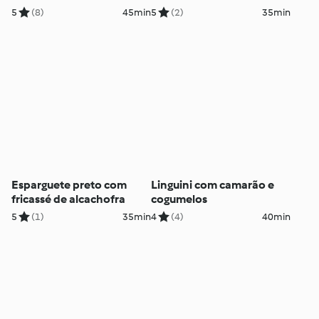
5
(8)
45min
5
(2)
35min
Esparguete preto com
Linguini com camarão e
fricassé de alcachofra
cogumelos
5
(1)
35min
4
(4)
40min