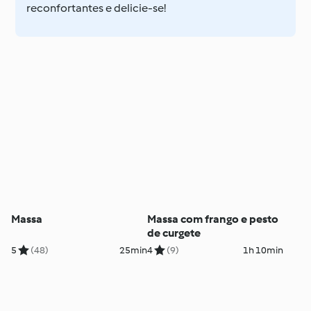
reconfortantes e delicie-se!
Massa
Massa com frango e pesto
de curgete
5
(48)
25min
4
(9)
1h 10min