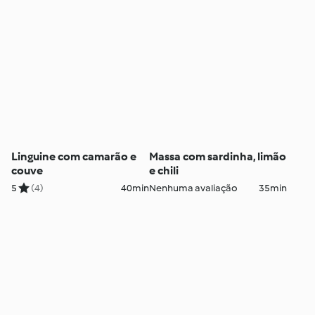
Linguine com camarão e
Massa com sardinha, limão
couve
e chili
5
(4)
40min
Nenhuma avaliação
35min