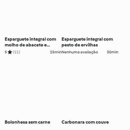
Esparguete integral com
Esparguete integral com
molho de abacate e
pesto de ervilhas
'parmesão' vegan
5
(21)
25min
Nenhuma avaliação
30min
Bolonhesa sem carne
Carbonara com couve