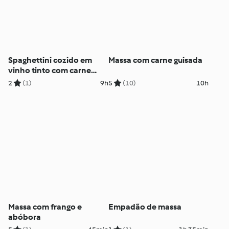
Spaghettini cozido em
Massa com carne guisada
vinho tinto com carne
guisada
2
(1)
9h
5
(10)
10h
Massa com frango e
Empadão de massa
abóbora