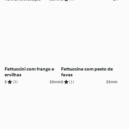
Fettuccini com frango e
Fettuccine com pesto de
ervilhas
favas
5
(3)
35min
5
(1)
25min