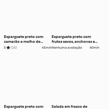
Esparguete preto com
Esparguete preto com
camarão e molho de
frutos secos, anchovas e
parmesão
molho de tomate
5
(25)
45min
Nenhuma avaliação
40min
Esparguete preto com
Salada em frasco de