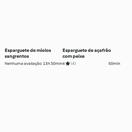
Esparguete de miolos
Esparguete de açafrão
sangrentos
com peixe
Nenhuma avaliação
13h 30min
4
(4)
50min