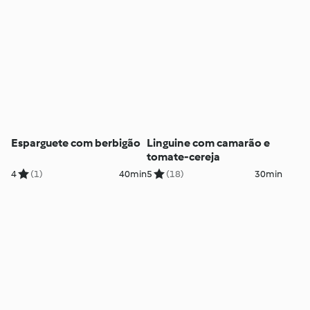
Esparguete com berbigão
Linguine com camarão e
tomate-cereja
4
(1)
40min
5
(18)
30min