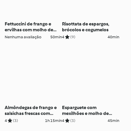
Fettuccini de frango e
Risottata de espargos,
ervilhas com molho de
brócolos e cogumelos
couve-flor
Nenhuma avaliação
50min
4
(9)
40min
Almôndegas de frango e
Esparguete com
salsichas frescas com
mexilhões e molho de
fettuccini
mostarda
4
(3)
1h 15min
4
(3)
45min