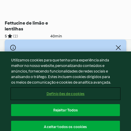
Fettucine de limão e
lentilhas
5
(2)
40min
© Copyright 2026
Utilizamos cookies para que tenha uma experiência ainda
Termos de Utilização
melhor no nosso website, personalizando conteúdos e
Aviso sobre Proteção de Dados
anúncios, fornecendo funcionalidades de redes sociais e
Aviso
analisando o tráfego. Estes incluem cookies dirigidos para
os meios de comunicação e cookies de analítica avançada.
Apoio legal
Cookies
Definições de cookies
Conteúdo do relatório
Rescisão do contrato
Rejeitar Todos
Declaração de acessibilidade
Português
Aceitar todos os cookies