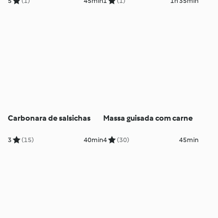
5
(1)
45min
1
(1)
1h 35min
Carbonara de salsichas
Massa guisada com carne
3
(15)
40min
4
(30)
45min