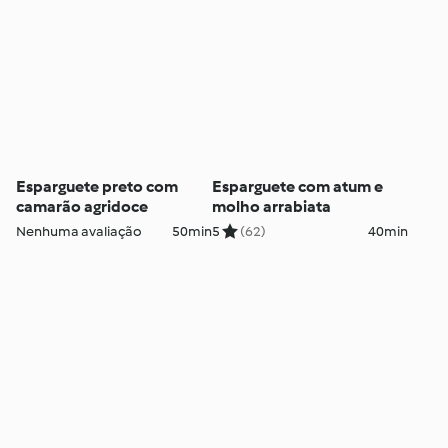
Esparguete preto com
Esparguete com atum e
camarão agridoce
molho arrabiata
Nenhuma avaliação
50min
5
(62)
40min