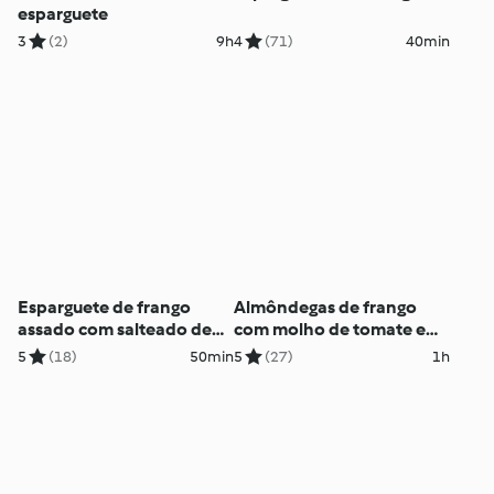
esparguete
3
(2)
9h
4
(71)
40min
Esparguete de frango
Almôndegas de frango
assado com salteado de
com molho de tomate e
cogumelos
esparguete
5
(18)
50min
5
(27)
1h