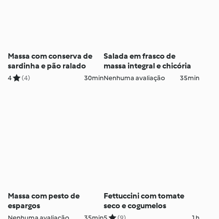
Massa com conserva de
Salada em frasco de
sardinha e pão ralado
massa integral e chicória
4
(4)
30min
Nenhuma avaliação
35min
Massa com pesto de
Fettuccini com tomate
espargos
seco e cogumelos
Nenhuma avaliação
35min
5
(9)
1h