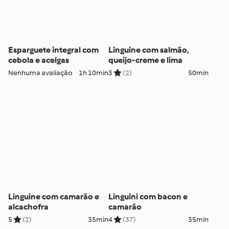
Esparguete integral com
Linguine com salmão,
cebola e acelgas
queijo-creme e lima
Nenhuma avaliação
1h 10min
3
(2)
50min
Linguine com camarão e
Linguini com bacon e
alcachofra
camarão
5
(2)
35min
4
(37)
35min