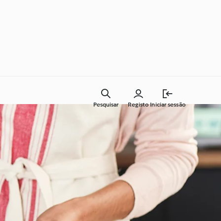
Pesquisar
Registo
Iniciar sessão
Cozinha para todos os dias
Aprenda com o Cookidoo®