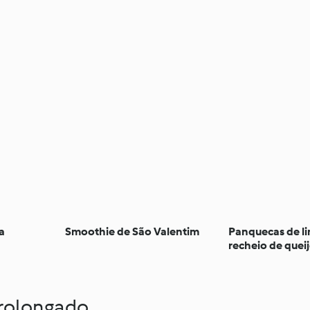
a
Smoothie de São Valentim
Panquecas de l
recheio de quei
rolongado