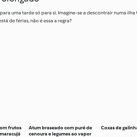
ra uma tarde só para si. Imagine-se a descontrair numa ilha 
á de férias, não é essa a regra?
om frutos
Atum braseado com puré de
Coxas de galinha
 maracujá
cenoura e legumes ao vapor