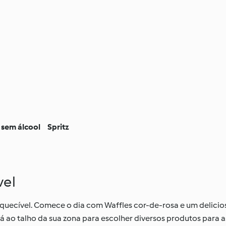
 sem álcool
Spritz
vel
squecível. Comece o dia com Waffles cor-de-rosa e um delicio
á ao talho da sua zona para escolher diversos produtos para as