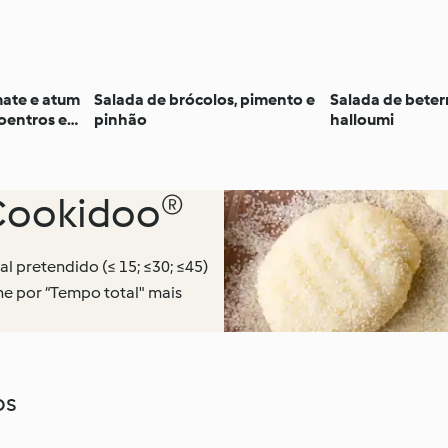
mate e atum
Salada de brócolos, pimento e
Salada de bete
oentros e
pinhão
halloumi
 Cookidoo®
al pretendido (≤ 15; ≤30; ≤45)
ne por “Tempo total" mais
os