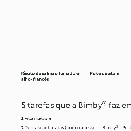
Risoto de salmão fumado e
Poke de atum
alho-francês
5 tarefas que a Bimby® faz 
Picar cebola
Descascar batatas (com o acessório Bimby® - Pro