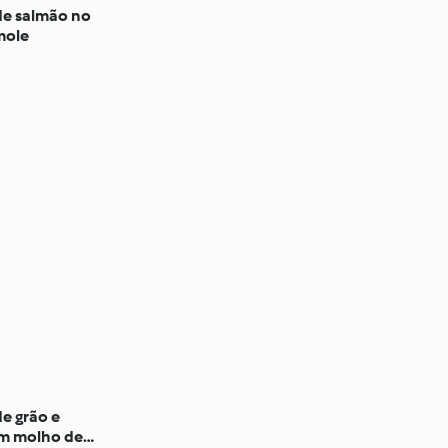
e salmão no
mole
e grão e
m molho de