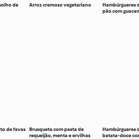
olho de
Arroz cremoso vegetariano
Hambúrgueres d
pão com guaca
to de favas
Brusqueta com pasta de
Hambúrgueres d
requeijão, menta e ervilhas
batata-doce co