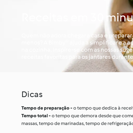
Receitas em 30 min
Quem não adora chegar a casa e preparar
menos? A Bimby® ajuda a simplificar e a a
na cozinha. Inspire-se com as nossas sug
receitas favoritas para os jantares durant
Dicas
Tempo de preparação -
o tempo que dedica à receita,
Tempo total -
o tempo que demora desde que começa a
massas, tempo de marinadas, tempo de refrigeração