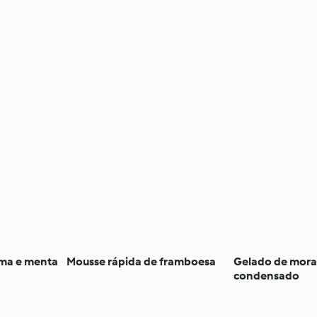
manga
ima e menta
Mousse rápida de framboesa
Gelado de moran
condensado