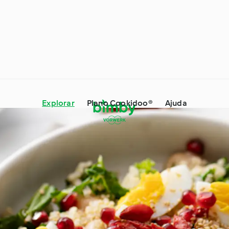
Explorar
Plano Cookidoo®
Ajuda
 Dicas e Truques
Ingredientes
s especiais e
À volta do mundo com o
es
Cookidoo®