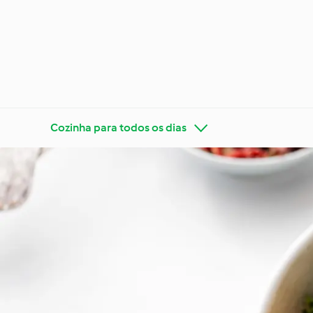
Cozinha para todos os dias
Conheça o Cookidoo®
Bimby®
Ocasiõe
Dietas e tendências
estaçõ