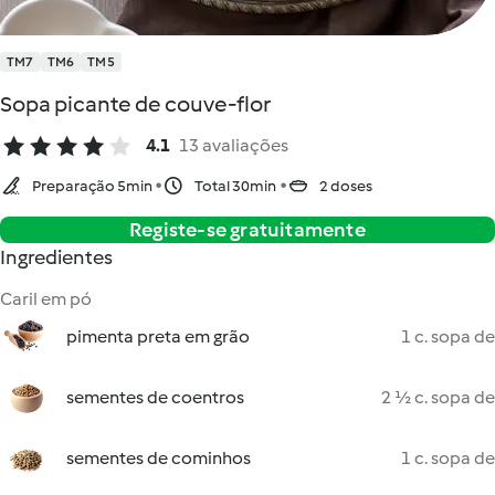
TM7
TM6
TM5
Sopa picante de couve-flor
4.1
13 avaliações
Preparação 5min
Total 30min
2 doses
Registe-se gratuitamente
Ingredientes
Caril em pó
pimenta preta em grão
1 c. sopa de
sementes de coentros
2 ½ c. sopa de
sementes de cominhos
1 c. sopa de