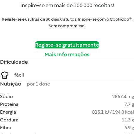
Inspire-se em mais de 100 000 receitas!
Registe-se e usufrua de 30 dias gratuitos. Inspire-se com o Cookidoo®.
Sem compromisso.
Registe-se gratuitamente
Mais Informações
Dificuldade
fácil
Nutrição
por 1 dose
Sódio
2867.4 mg
Proteína
7.7 g
Energia
815.1 kJ / 194.8 kcal
Gordura
11.3 g
Fibra
6.9 g