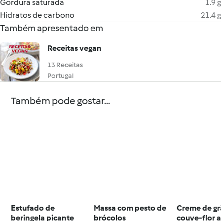
Gordura saturada
1.9 g
Hidratos de carbono
21.4 g
Também apresentado em
Receitas vegan
13 Receitas
Portugal
Também pode gostar...
Estufado de
Massa com pesto de
Creme de gr
beringela picante
brócolos
couve-flor 