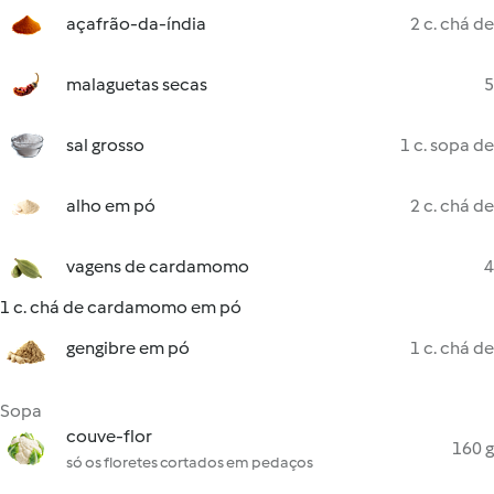
açafrão-da-índia
2 c. chá de
malaguetas secas
5
sal grosso
1 c. sopa de
alho em pó
2 c. chá de
vagens de cardamomo
4
1 c. chá de cardamomo em pó
gengibre em pó
1 c. chá de
Sopa
couve-flor
160 g
só os floretes cortados em pedaços